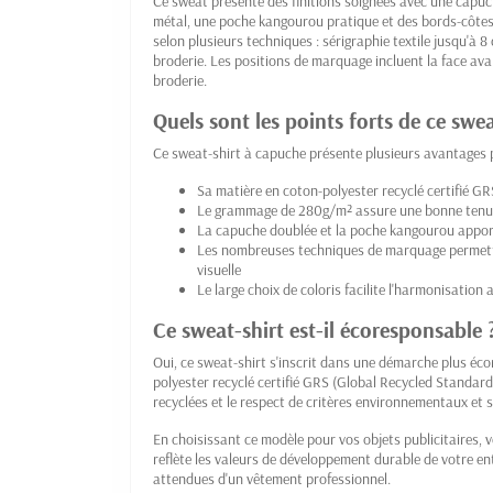
Ce sweat présente des finitions soignées avec une capuch
métal, une poche kangourou pratique et des bords-côtes 1
selon plusieurs techniques : sérigraphie textile jusqu'à 
broderie. Les positions de marquage incluent la face avant,
broderie.
Quels sont les points forts de ce swe
Ce sweat-shirt à capuche présente plusieurs avantages
Sa matière en coton-polyester recyclé certifié G
Le grammage de 280g/m² assure une bonne tenue 
La capuche doublée et la poche kangourou apport
Les nombreuses techniques de marquage permette
visuelle
Le large choix de coloris facilite l'harmonisation
Ce sweat-shirt est-il écoresponsable 
Oui, ce sweat-shirt s'inscrit dans une démarche plus é
polyester recyclé certifié GRS (Global Recycled Standard)
recyclées et le respect de critères environnementaux et 
En choisissant ce modèle pour vos objets publicitaires
reflète les valeurs de développement durable de votre en
attendues d'un vêtement professionnel.