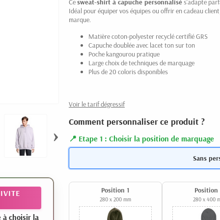
Ce
sweat-shirt à capuche personnalisé
s'adapte parf
Idéal pour équiper vos équipes ou offrir en cadeau clien
marque.
Matière coton-polyester recyclé certifié GRS
Capuche doublée avec lacet ton sur ton
Poche kangourou pratique
Large choix de techniques de marquage
Plus de 20 coloris disponibles
Voir le tarif dégressif
Comment personnaliser ce produit ?
›
Etape 1 : Choisir la position de marquage
Sans per
Position 1
Position
IVITE
280 x 200 mm
280 x 400 
 choisir la