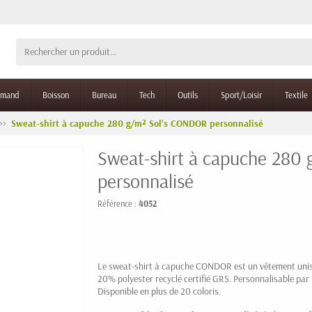
rmand
Boisson
Bureau
Tech
Outils
Sport/Loisir
Textile
Sweat-shirt à capuche 280 g/m² Sol's CONDOR personnalisé
Sweat-shirt à capuche 280
personnalisé
Référence :
4052
Le sweat-shirt à capuche CONDOR est un vêtement unis
20% polyester recyclé certifié GRS. Personnalisable par s
Disponible en plus de 20 coloris.