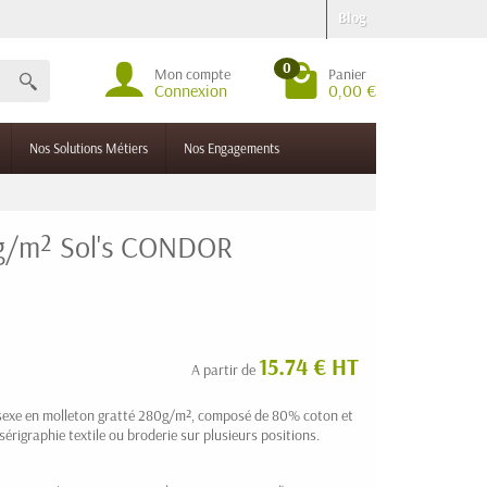
Blog
0
Mon compte
Panier
Connexion
0,00 €
Nos Solutions Métiers
Nos Engagements
 g/m² Sol's CONDOR
15.74 € HT
A partir de
exe en molleton gratté 280g/m², composé de 80% coton et
érigraphie textile ou broderie sur plusieurs positions.