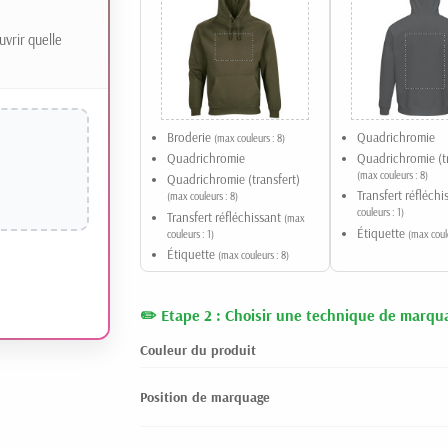
uvrir quelle
Broderie
Quadrichromie
(max couleurs : 8)
Quadrichromie
Quadrichromie (tr
(max couleurs : 8)
Quadrichromie (transfert)
Transfert réfléch
(max couleurs : 8)
couleurs : 1)
Transfert réfléchissant
(max
Étiquette
couleurs : 1)
(max coule
Étiquette
(max couleurs : 8)
Etape 2 : Choisir une technique de marqu
Couleur du produit
Position de marquage