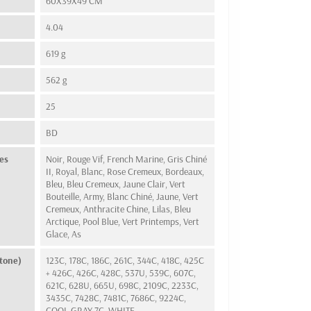
60X39X49 CM
4.04
619 g
562 g
25
n
BD
es
Noir, Rouge Vif, French Marine, Gris Chiné
II, Royal, Blanc, Rose Cremeux, Bordeaux,
Bleu, Bleu Cremeux, Jaune Clair, Vert
Bouteille, Army, Blanc Chiné, Jaune, Vert
Cremeux, Anthracite Chine, Lilas, Bleu
Arctique, Pool Blue, Vert Printemps, Vert
Glace, As
tone)
123C, 178C, 186C, 261C, 344C, 418C, 425C
+ 426C, 426C, 428C, 537U, 539C, 607C,
621C, 628U, 665U, 698C, 2109C, 2233C,
3435C, 7428C, 7481C, 7686C, 9224C,
COOL GRAY 7C, WHITE