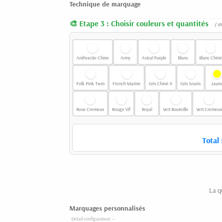
Technique de marquage
Etape 3 : Choisir couleurs et quantités
( m
Anthracite Chine
Army
Astral Purple
Blanc
Blanc Chiné
Folk Pink Twin
French Marine
Gris Chiné II
Gris Souris
Jaun
Rose Cremeux
Rouge Vif
Royal
Vert Bouteille
Vert Cremeux
Total 
La q
Marquages personnalisés