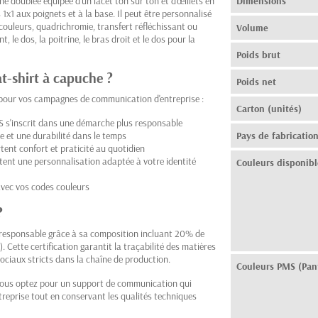
e doublée équipée d'un lacet ton sur ton et d'œillets en
Dimensions
x1 aux poignets et à la base. Il peut être personnalisé
8 couleurs, quadrichromie, transfert réfléchissant ou
Volume
 le dos, la poitrine, le bras droit et le dos pour la
Poids brut
at-shirt à capuche ?
Poids net
 pour vos campagnes de communication d'entreprise :
Carton (unités)
RS s'inscrit dans une démarche plus responsable
et une durabilité dans le temps
Pays de fabricatio
ent confort et praticité au quotidien
nt une personnalisation adaptée à votre identité
Couleurs disponibl
 avec vos codes couleurs
?
coresponsable grâce à sa composition incluant 20% de
. Cette certification garantit la traçabilité des matières
sociaux stricts dans la chaîne de production.
Couleurs PMS (Pan
, vous optez pour un support de communication qui
treprise tout en conservant les qualités techniques