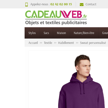
Appelez-nous :
02 42 02 00 15
Contact
Stylos
Sacs
Maison
Nature/Bien-être
Gou
Accueil
Textile
Habillement
Sweat personnalisé