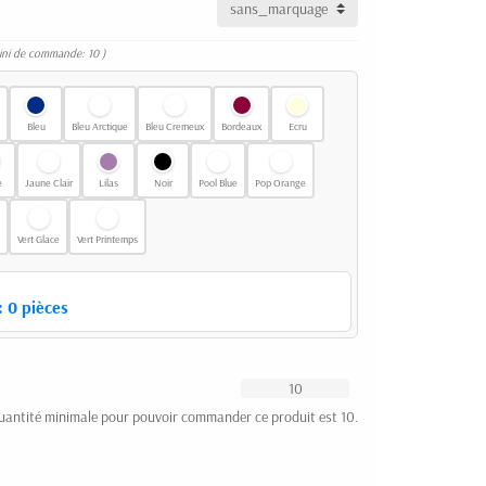
ini de commande: 10 )
Bleu
Bleu Arctique
Bleu Cremeux
Bordeaux
Ecru
e
Jaune Clair
Lilas
Noir
Pool Blue
Pop Orange
Vert Glace
Vert Printemps
:
0
pièces
uantité minimale pour pouvoir commander ce produit est 10.