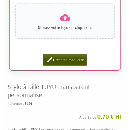
Glissez votre logo ou
cliquez ici
brush
Créer ma maquette
Stylo à bille TUYU transparent
personnalisé
Référence :
3954
0.70 € HT
A partir de
Le
stylo bille
TUYU
est un support de communication essentiel pour