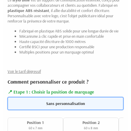
Le
stylo bille
est un support de communication essentiel, conçu pour
accompagner vos collaborateurs et clients au quotidien. Fabriqué en
plastique ABS résistant
, il allie durabilité et confort d'écriture.
Personnalisable avec votre logo, c'est l'objet publicitaire idéal pour
renforcer la présence de votre marque.
(3 avis)
Fabriqué en plastique ABS solide pour une longue durée de vie
Mécanisme à clic rapide et prise en main confortable
Haute capacité d'écriture de 1000 mètres
Certifié BSCI pour une production responsable
Multiples positions pour un marquage optimal
Voir le tarif dégressif
Comment personnaliser ce produit ?
Etape 1 : Choisir la position de marquage
Sans personnalisation
Position 1
Position 2
60 x 7 mm
60 x 8 mm