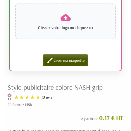
Glissez votre logo ou
cliquez ici
brush
Créer ma maquette
Stylo publicitaire coloré NASH grip
Référence :
1554
0.17 € HT
A partir de