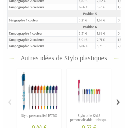
Tampographie 2 couleurs
4,87 €
2,62 €
1,46 €
Tampographie 3 couleurs
6,66 €
3,61 €
1,97 €
Position 5
Sérigraphie 1 couleur
3,21 €
1,64 €
0,79 €
Position 6
Tampographie 1 couleur
3,31 €
1,88 €
0,99 €
Tampographie 2 couleurs
5,01 €
2,71 €
1,55 €
Tampographie 3 couleurs
6,86 €
3,75 €
2,09 €
Autres idées de Stylo plastiques
‹
›
Stylo personnalisé PATRO
Stylo bille KALE
Stylo
personnalisable - fabriqué
cli
en Europe
0,44 €
0,52 €