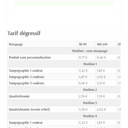
Tarif dégressif
Marquage
50-99
100-249
250-49
Position : sans marquage
Produit sans personnalisation
0,77 €
0,46 €
0,27 €
Position 1
Tampographie 1 couleur
3,22 €
1,83 €
0,95 €
Tampographie 2 couleurs
4,87 €
2,62 €
1,46 €
Tampographie 3 couleurs
6,66 €
3,61 €
1,97 €
Position 2
Quadrichromie
2,76 €
1,59 €
0,84 €
Position 3
Quadrichromie (vernis relief)
3,36 €
2,02 €
1,19 €
Position 4
Tampographie 1 couleur
3,22 €
1,83 €
0,95 €