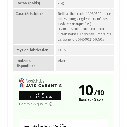
Carton (poids)
7 kg
Caractéristiques
Refill article code: 18969322 - blue
ink, Writing length: 1000 mètres,
Code statistique (HS):
9608109200000000000000,
Green Points: 12 points, Empreinte
carbone: 0.061459021616905
Pays de fabrication
CHINE
Couleurs
Blanc
disponibles
10
/
10
VOIR
L'ATTESTATION
Basé sur 3 avis
Contrôle & qualité
Acheteur Vérifié