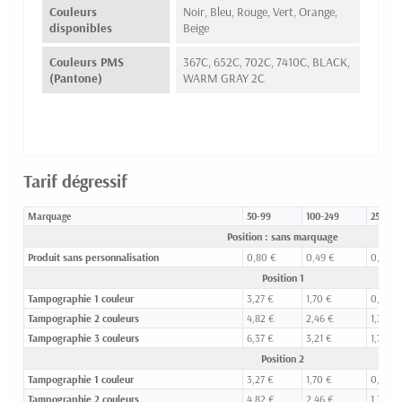
Couleurs
Noir, Bleu, Rouge, Vert, Orange,
disponibles
Beige
Couleurs PMS
367C, 652C, 702C, 7410C, BLACK,
(Pantone)
WARM GRAY 2C
Tarif dégressif
Marquage
50-99
100-249
250-49
Position : sans marquage
Produit sans personnalisation
0,80 €
0,49 €
0,30 €
Position 1
Tampographie 1 couleur
3,27 €
1,70 €
0,93 €
Tampographie 2 couleurs
4,82 €
2,46 €
1,32 €
Tampographie 3 couleurs
6,37 €
3,21 €
1,71 €
Position 2
Tampographie 1 couleur
3,27 €
1,70 €
0,93 €
Tampographie 2 couleurs
4,82 €
2,46 €
1,32 €