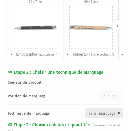
60 x 7 mm
60 x 7 mm
›
Tampographie
Tampographie
Ta
(max couleurs : 4)
(max couleurs : 4)
Etape 2 : Choisir une technique de marquage
Couleur du produit
Position de marquage
Technique de marquage
Etape 3 : Choisir couleurs et quantités
( mini de commande:
50 )