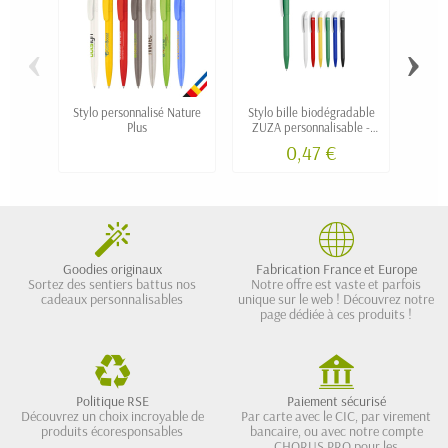
‹
›
Stylo personnalisé Nature
Stylo bille biodégradable
Pa
Plus
ZUZA personnalisable -
pers
fabriqué en Europe
0,47 €
Goodies originaux
Fabrication France et Europe
Sortez des sentiers battus nos
Notre offre est vaste et parfois
cadeaux personnalisables
unique sur le web ! Découvrez notre
page dédiée à ces produits !
Politique RSE
Paiement sécurisé
Découvrez un choix incroyable de
Par carte avec le CIC, par virement
produits écoresponsables
bancaire, ou avec notre compte
CHORUS PRO pour les