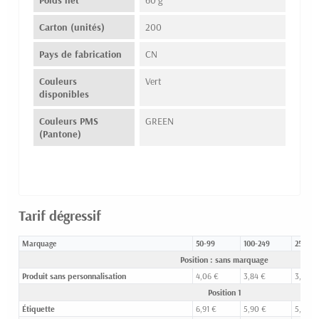
Carton (unités)
200
Pays de fabrication
CN
Couleurs
Vert
disponibles
Couleurs PMS
GREEN
(Pantone)
Tarif dégressif
Marquage
50-99
100-249
250-49
Position : sans marquage
Produit sans personnalisation
4,06 €
3,84 €
3,53 €
Position 1
Étiquette
6,91 €
5,90 €
5,04 €