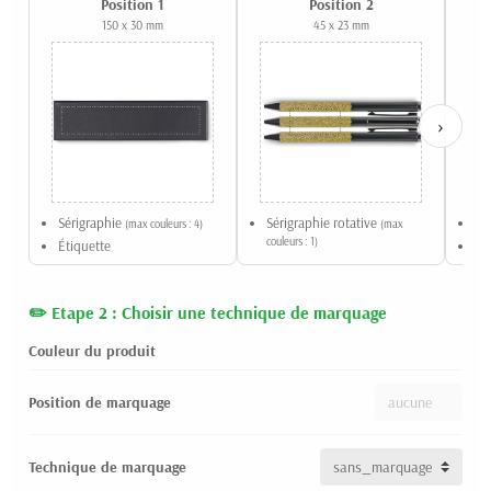
Position 1
Position 2
150 x 30 mm
45 x 23 mm
›
Sérigraphie
Sérigraphie rotative
Gr
(max couleurs : 4)
(max
couleurs : 1)
Étiquette
Ta
Etape 2 : Choisir une technique de marquage
Couleur du produit
Position de marquage
Technique de marquage