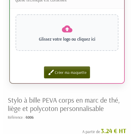
Glissez votre logo ou
cliquez ici
brush
Créer ma maquette
Stylo à bille PEVA corps en marc de thé,
liège et polycoton personnalisable
Référence :
4006
3.24 € HT
A partir de