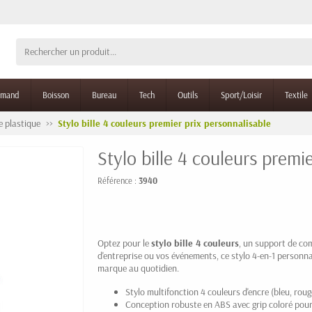
rmand
Boisson
Bureau
Tech
Outils
Sport/Loisir
Textile
re plastique
Stylo bille 4 couleurs premier prix personnalisable
Stylo bille 4 couleurs premi
Référence :
3940
Optez pour le
stylo bille 4 couleurs
, un support de co
d'entreprise ou vos événements, ce stylo 4-en-1 personnal
marque au quotidien.
Stylo multifonction 4 couleurs d'encre (bleu, rouge
Conception robuste en ABS avec grip coloré pou