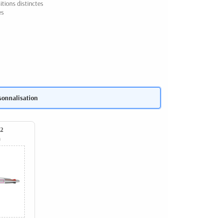
itions distinctes
es
sonnalisation
 2
m