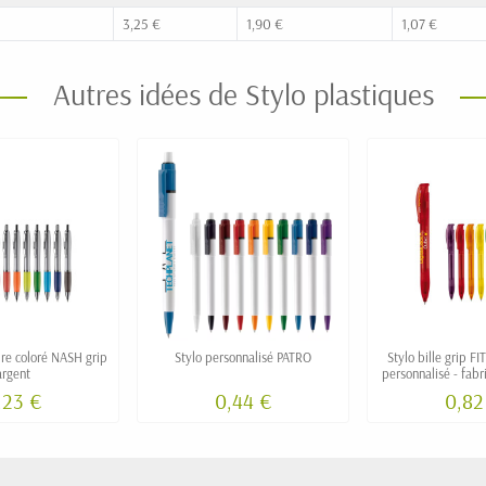
3,25 €
1,90 €
1,07 €
Autres idées de Stylo plastiques
ire coloré NASH grip
Stylo personnalisé PATRO
Stylo bille grip FI
argent
personnalisé - fab
,23 €
0,44 €
0,82