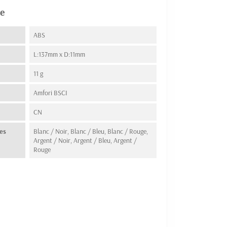
e
ABS
L:137mm x D:11mm
11 g
Amfori BSCI
n
CN
es
Blanc / Noir, Blanc / Bleu, Blanc / Rouge,
Argent / Noir, Argent / Bleu, Argent /
Rouge