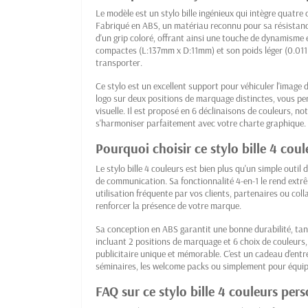
Le modèle est un stylo bille ingénieux qui intègre quatre co
Fabriqué en ABS, un matériau reconnu pour sa résistanc
d'un grip coloré, offrant ainsi une touche de dynamisme 
compactes (L:137mm x D:11mm) et son poids léger (0.011 kg
transporter.
Ce stylo est un excellent support pour véhiculer l'image d
logo sur deux positions de marquage distinctes, vous pe
visuelle. Il est proposé en 6 déclinaisons de couleurs,
s'harmoniser parfaitement avec votre charte graphique.
Pourquoi choisir ce stylo bille 4 co
Le stylo bille 4 couleurs est bien plus qu'un simple outil d
de communication. Sa fonctionnalité 4-en-1 le rend extr
utilisation fréquente par vos clients, partenaires ou col
renforcer la présence de votre marque.
Sa conception en ABS garantit une bonne durabilité, tand
incluant 2 positions de marquage et 6 choix de couleurs, 
publicitaire unique et mémorable. C'est un cadeau d'entre
séminaires, les welcome packs ou simplement pour équip
FAQ sur ce stylo bille 4 couleurs per