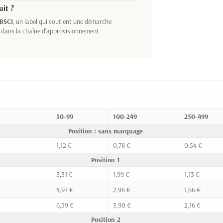
uit ?
BSCI
, un label qui soutient une démarche
 dans la chaîne d'approvisionnement.
50-99
100-249
250-499
Position : sans marquage
1,12 €
0,78 €
0,54 €
Position 1
3,31 €
1,99 €
1,13 €
4,97 €
2,96 €
1,66 €
6,59 €
3,90 €
2,16 €
Position 2