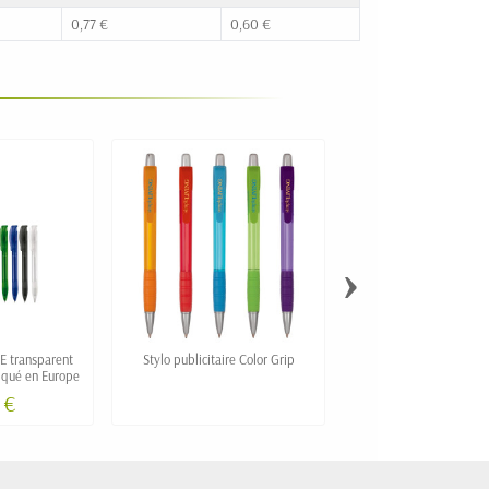
0,77 €
0,60 €
›
TE transparent
Stylo publicitaire Color Grip
Stylo-bille soft touch
riqué en Europe
recyclé VENU person
 €
0,39 €