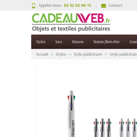
Appelez-nous :
02 42 02 00 15
Contact
Stylos
Sacs
Maison
Nature/Bien-être
Gou
Accueil
Stylos
Stylo publicitaire
Stylo publicitai