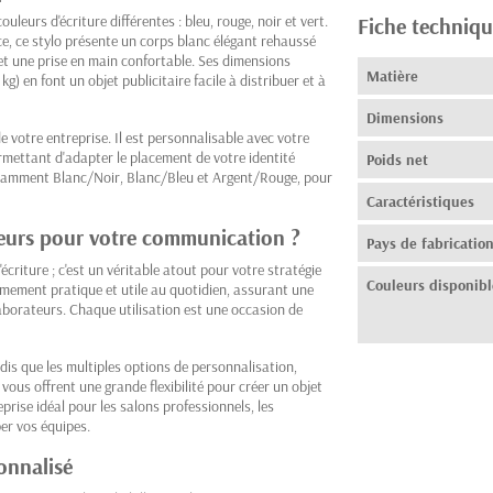
uleurs d'écriture différentes : bleu, rouge, noir et vert.
Fiche techniqu
e, ce stylo présente un corps blanc élégant rehaussé
et une prise en main confortable. Ses dimensions
Matière
) en font un objet publicitaire facile à distribuer et à
Dimensions
e votre entreprise. Il est personnalisable avec votre
rmettant d'adapter le placement de votre identité
Poids net
 notamment Blanc/Noir, Blanc/Bleu et Argent/Rouge, pour
Caractéristiques
uleurs pour votre communication ?
Pays de fabricatio
'écriture ; c'est un véritable atout pour votre stratégie
Couleurs disponibl
êmement pratique et utile au quotidien, assurant une
laborateurs. Chaque utilisation est une occasion de
is que les multiples options de personnalisation,
vous offrent une grande flexibilité pour créer un objet
prise idéal pour les salons professionnels, les
er vos équipes.
sonnalisé