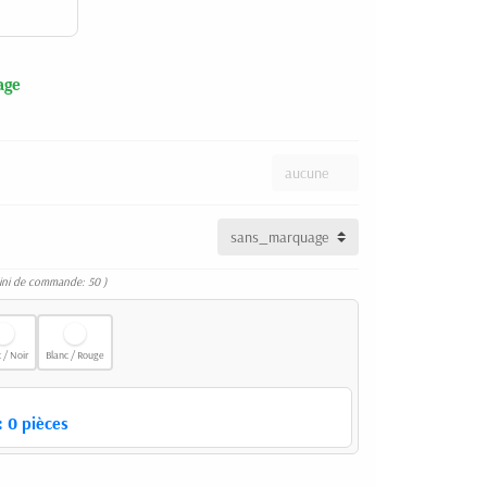
age
ini de commande: 50 )
 / Noir
Blanc / Rouge
:
0
pièces