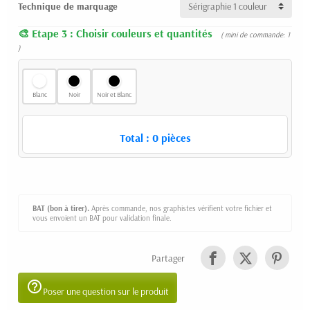
Technique de marquage
Etape 3 : Choisir couleurs et quantités
( mini de commande: 1
)
Blanc
Noir
Noir et Blanc
Total :
0
pièces
BAT (bon à tirer).
Après commande, nos graphistes vérifient votre fichier et
vous envoient un BAT pour validation finale.
Partager
help_outline
Poser une question sur le produit