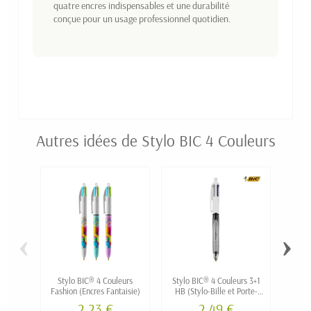
quatre encres indispensables et une durabilité
conçue pour un usage professionnel quotidien.
Autres idées de Stylo BIC 4 Couleurs
‹
›
Stylo BIC® 4 Couleurs
Stylo BIC® 4 Couleurs 3+1
Stylo
Fashion (Encres Fantaisie)
HB (Stylo-Bille et Porte-
Mine)
2,23 €
2,49 €