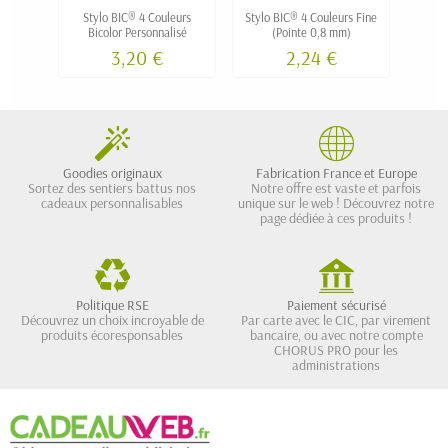
Stylo BIC® 4 Couleurs
Stylo BIC® 4 Couleurs Fine
Sty
Bicolor Personnalisé
(Pointe 0,8 mm)
Pa
3,20 €
2,24 €
Goodies originaux
Fabrication France et Europe
Sortez des sentiers battus nos
Notre offre est vaste et parfois
cadeaux personnalisables
unique sur le web ! Découvrez notre
page dédiée à ces produits !
Politique RSE
Paiement sécurisé
Découvrez un choix incroyable de
Par carte avec le CIC, par virement
produits écoresponsables
bancaire, ou avec notre compte
CHORUS PRO pour les
administrations