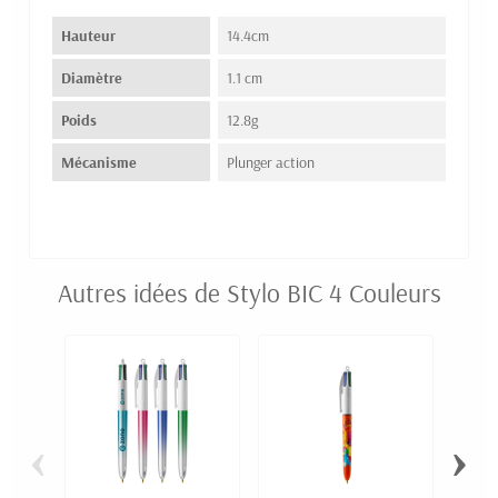
Hauteur
14.4cm
Diamètre
1.1 cm
Poids
12.8g
Mécanisme
Plunger action
Autres idées de Stylo BIC 4 Couleurs
‹
›