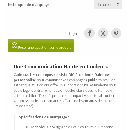
Technique de marquage
Partager
help_outline
Poser une question sur le produit
Une Communication Haute en Couleurs
Cadeauweb vous propose le
stylo BIC 4 couleurs Rainbow
personnalisé
pour dynamiser vos campagnes publicitaires. Son
esthétique multicolore offre un support original et moderne pour
votre logo. Contrairement aux modèles classiques, le Rainbow
est une édition "Decor" qui mise sur l'impact visuel total, tout en
garantissant les performances d'écriture légendaires de BIC (8
km de tracé).
Spécifications de marquage :
Technique :
Sérigraphie 1 et 2 couleurs au Pantone.