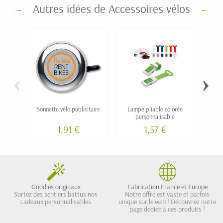
Autres idées de Accessoires vélos
‹
›
Sonnette vélo publicitaire
Lampe pliable colorée
Kit de
personnalisable
sa ho
1,91 €
1,57 €
Goodies originaux
Fabrication France et Europe
Sortez des sentiers battus nos
Notre offre est vaste et parfois
cadeaux personnalisables
unique sur le web ! Découvrez notre
page dédiée à ces produits !