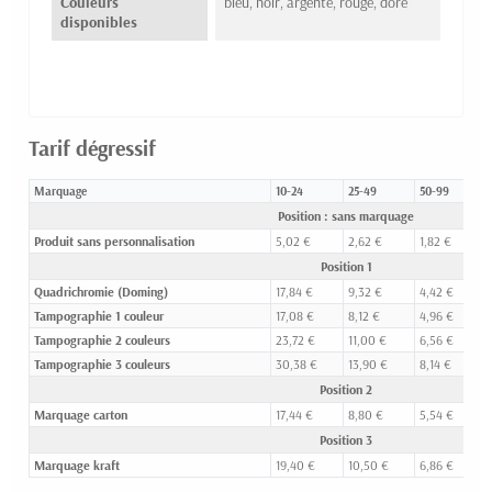
Couleurs
bleu, noir, argenté, rouge, doré
disponibles
Tarif dégressif
Marquage
10-24
25-49
50-99
1
Position : sans marquage
Produit sans personnalisation
5,02 €
2,62 €
1,82 €
1
Position 1
Quadrichromie (Doming)
17,84 €
9,32 €
4,42 €
2
Tampographie 1 couleur
17,08 €
8,12 €
4,96 €
3
Tampographie 2 couleurs
23,72 €
11,00 €
6,56 €
3
Tampographie 3 couleurs
30,38 €
13,90 €
8,14 €
4
Position 2
Marquage carton
17,44 €
8,80 €
5,54 €
3
Position 3
Marquage kraft
19,40 €
10,50 €
6,86 €
5