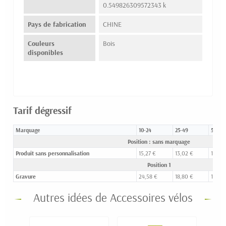
0.549826309572343 k
Pays de fabrication
CHINE
Couleurs
Bois
disponibles
Tarif dégressif
Marquage
10-24
25-49
50-99
Position : sans marquage
Produit sans personnalisation
15,27 €
13,02 €
12,14 
Position 1
Gravure
24,58 €
18,80 €
16,36 
Autres idées de Accessoires vélos