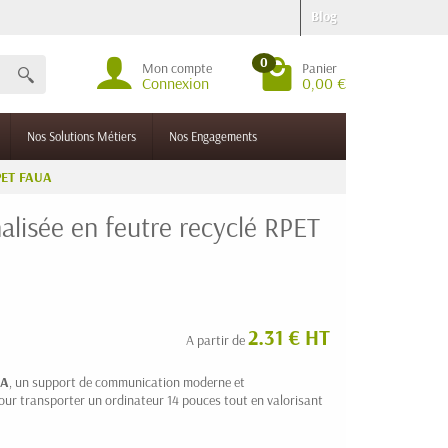
Blog
0
Mon compte
Panier
Connexion
0,00 €
Nos Solutions Métiers
Nos Engagements
RPET FAUA
alisée en feutre recyclé RPET
2.31 € HT
A partir de
UA
, un support de communication moderne et
e pour transporter un ordinateur 14 pouces tout en valorisant