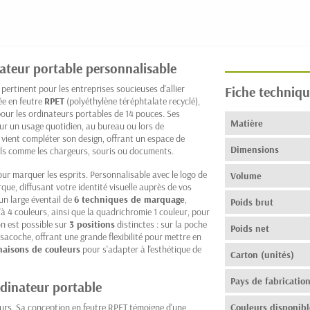
ateur portable personnalisable
pertinent pour les entreprises soucieuses d'allier
Fiche techniqu
ée en feutre
RPET
(polyéthylène téréphtalate recyclé),
pour les ordinateurs portables de 14 pouces. Ses
Matière
r un usage quotidien, au bureau ou lors de
vient compléter son design, offrant un espace de
Dimensions
ls comme les chargeurs, souris ou documents.
r marquer les esprits. Personnalisable avec le logo de
Volume
que, diffusant votre identité visuelle auprès de vos
un large éventail de
6 techniques de marquage
,
Poids brut
u'à 4 couleurs, ainsi que la quadrichromie 1 couleur, pour
on est possible sur
3 positions
distinctes : sur la poche
Poids net
 sacoche, offrant une grande flexibilité pour mettre en
naisons de couleurs
pour s'adapter à l'esthétique de
Carton (unités)
Pays de fabricatio
rdinateur portable
urs. Sa conception en feutre RPET témoigne d'une
Couleurs disponibl