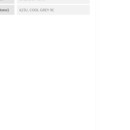
tone)
423U, COOL GREY 9C