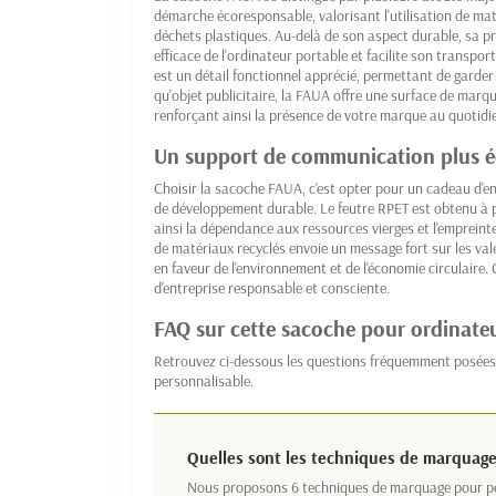
démarche écoresponsable, valorisant l'utilisation de mat
déchets plastiques. Au-delà de son aspect durable, sa pra
efficace de l'ordinateur portable et facilite son transp
est un détail fonctionnel apprécié, permettant de garder 
qu'objet publicitaire, la FAUA offre une surface de marqu
renforçant ainsi la présence de votre marque au quotidi
Un support de communication plus 
Choisir la sacoche FAUA, c'est opter pour un cadeau d'e
de développement durable. Le feutre RPET est obtenu à pa
ainsi la dépendance aux ressources vierges et l'empreint
de matériaux recyclés envoie un message fort sur les va
en faveur de l'environnement et de l'économie circulaire
d'entreprise responsable et consciente.
FAQ sur cette sacoche pour ordinate
Retrouvez ci-dessous les questions fréquemment posées
personnalisable.
Quelles sont les techniques de marquage
Nous proposons 6 techniques de marquage pour per