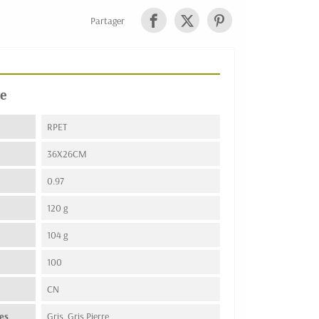
Partager
e
RPET
36X26CM
0.97
120 g
104 g
100
n
CN
es
Gris, Gris Pierre