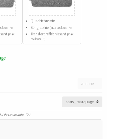
Quadrichromie
Sérigraphie
uleurs : 4)
(max couleurs : 4)
issant
Transfert réfléchissant
(max
(max
couleurs : 1)
age
ini de commande: 10 )