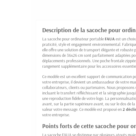
Description de la sacoche pour ordin
La sacoche pour ordinateur portable
FAUA
est un choix 
praticité, style et engagement environnemental. Fabriqu
elle offre une solution de transport élégante et robuste 
dimensions de 36x26 cm sont parfaitement adaptées pou
déplacements professionnels. Une poche frontale zippée 
rangement supplémentaire pour les accessoires essentie
Ce modèle est un excellent support de communication pou
votre entreprise, il devient un ambassadeur de votre mar
collaborateurs, clients ou partenaires. Nous proposons 
incluant le transfert réfléchissant et la sérigraphie jusq
une reproduction fidèle de votre logo. La personnalisati
avant, sur la partie supérieure avant, ou sur le dos de la
valeur votre message. Ce modèle est proposé en
2 décli
votre entreprise.
Points forts de cette sacoche pour o
La sacoche FAUA se distingue par plusieurs atouts maje