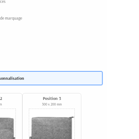
uces
s de marquage
sonnalisation
 2
Position 3
mm
300 x 200 mm