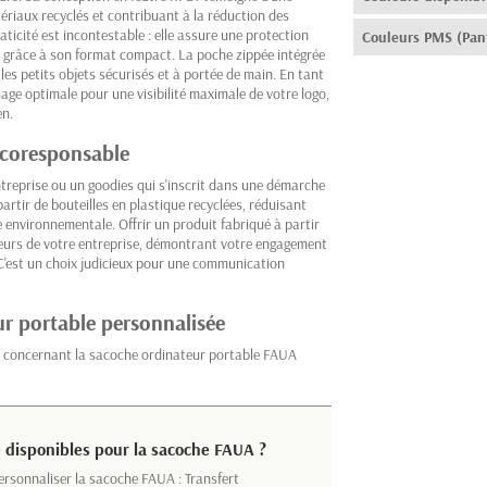
ériaux recyclés et contribuant à la réduction des
ticité est incontestable : elle assure une protection
Couleurs PMS (Pan
ort grâce à son format compact. La poche zippée intégrée
les petits objets sécurisés et à portée de main. En tant
age optimale pour une visibilité maximale de votre logo,
en.
écoresponsable
ntreprise ou un goodies qui s'inscrit dans une démarche
rtir de bouteilles en plastique recyclées, réduisant
e environnementale. Offrir un produit fabriqué à partir
leurs de votre entreprise, démontrant votre engagement
. C'est un choix judicieux pour une communication
ur portable personnalisée
 concernant la sacoche ordinateur portable FAUA
 disponibles pour la sacoche FAUA ?
sonnaliser la sacoche FAUA : Transfert