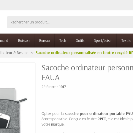
rmand
Boisson
Bureau
Tech
Outils
Sport/Loisir
Textile
inateur & Besace
Sacoche ordinateur personnalisée en feutre recyclé 
Sacoche ordinateur personn
FAUA
Référence :
1017
Optez pour la
sacoche pour ordinateur portable FA
écoresponsable. Conçue en feutre
RPET
, elle est idéal
votre marque.