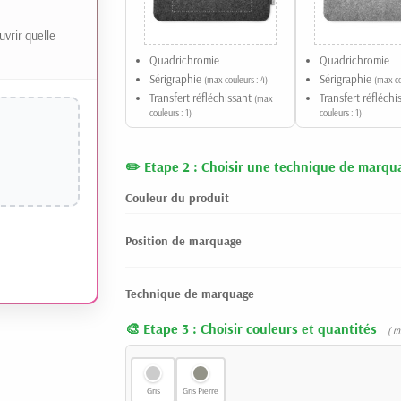
uvrir quelle
Quadrichromie
Quadrichromie
Sérigraphie
Sérigraphie
(max couleurs : 4)
(max co
Transfert réfléchissant
Transfert réfléch
(max
couleurs : 1)
couleurs : 1)
Etape 2 : Choisir une technique de marqu
Couleur du produit
Position de marquage
Technique de marquage
Etape 3 : Choisir couleurs et quantités
( m
Gris
Gris Pierre