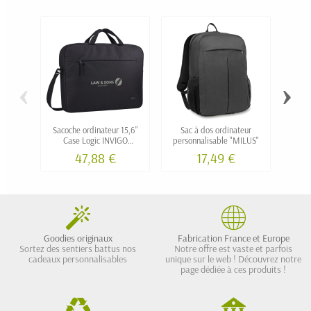
‹
›
Sacoche ordinateur 15,6"
Sac à dos ordinateur
Sac
Case Logic INVIGO
personnalisable "MILUS"
im
personnalisable
f
47,88 €
17,49 €
Goodies originaux
Fabrication France et Europe
Sortez des sentiers battus nos
Notre offre est vaste et parfois
cadeaux personnalisables
unique sur le web ! Découvrez notre
page dédiée à ces produits !