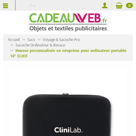
Blog
0
Accueil
Sacs
Voyage & Sacoche Pro
Sacoche Ordinateur & Besace
Housse personnalisée en néoprène pour ordinateur portable
14" ELIOT