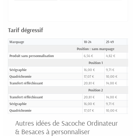
Tarif dégressif
Marquage
10-24
25-49
50-9
Position : sans marquage
Produit sans personnalisation
6,56 €
4,82 €
4,20
Position 1
Sérigraphie
16,00 €
9,71 €
7,22 
Quadrichromie
17,07 €
10,00 €
7,57 
Transfert réfléchissant
20,81 €
14,00 €
11,03
Position 2
Transfert réfléchissant
20,81 €
14,00 €
11,03
Sérigraphie
16,00 €
9,71 €
7,22 
Quadrichromie
17,07 €
10,00 €
7,57 
Autres idées de Sacoche Ordinateur
& Besaces à personnaliser