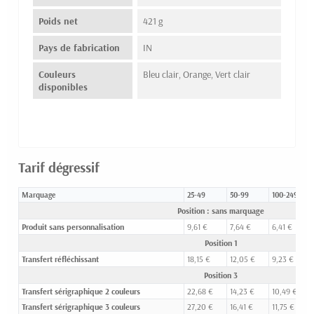
Poids net
421 g
Pays de fabrication
IN
Couleurs
Bleu clair, Orange, Vert clair
disponibles
Tarif dégressif
Marquage
25-49
50-99
100-249
Position : sans marquage
Produit sans personnalisation
9,61 €
7,64 €
6,41 €
Position 1
Transfert réfléchissant
18,15 €
12,05 €
9,23 €
Position 3
Transfert sérigraphique 2 couleurs
22,68 €
14,23 €
10,49 €
Transfert sérigraphique 3 couleurs
27,20 €
16,41 €
11,75 €