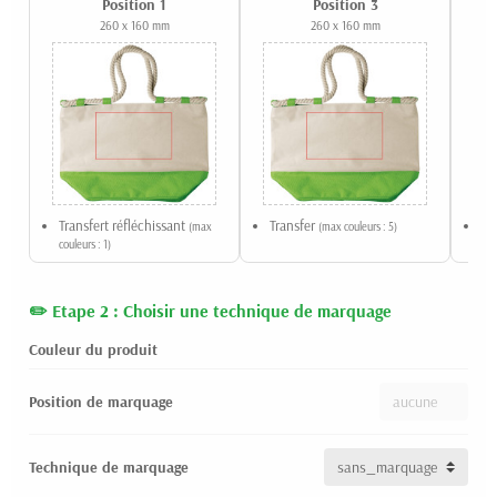
Position 1
Position 3
260 x 160 mm
260 x 160 mm
Transfert réfléchissant
Transfer
Qu
(max
(max couleurs : 5)
couleurs : 1)
Etape 2 : Choisir une technique de marquage
Couleur du produit
Position de marquage
Technique de marquage