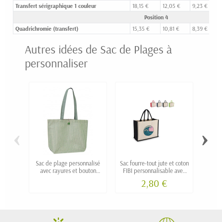
Transfert sérigraphique 1 couleur
18,15 €
12,05 €
9,23 €
Position 4
Quadrichromie (transfert)
15,35 €
10,81 €
8,39 €
Autres idées de Sac de Plages à
personnaliser
‹
›
Sac de plage personnalisé
Sac fourre-tout jute et coton
Sac i
avec rayures et bouton
FIBI personnalisable avec
r
KNOP
logo
2,80 €