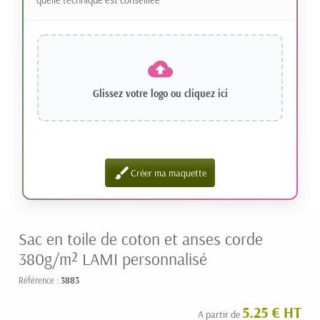
Glissez votre logo ou
cliquez ici
brush
Créer ma maquette
Sac en toile de coton et anses corde
380g/m² LAMI personnalisé
Référence :
3883
5.25 € HT
A partir de