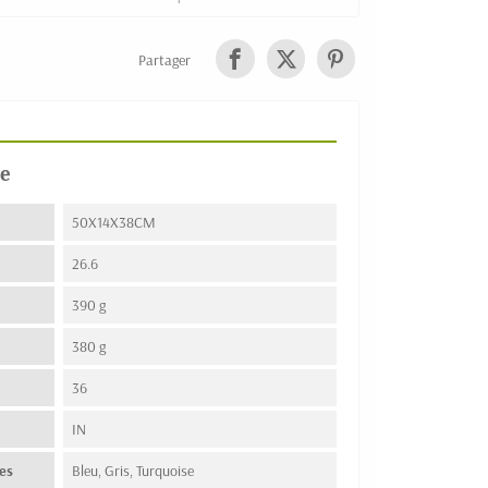
Partager
e
50X14X38CM
26.6
390 g
380 g
36
n
IN
es
Bleu, Gris, Turquoise