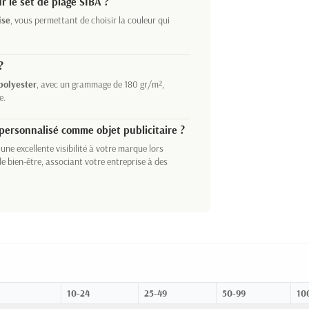
r le set de plage SIBA ?
ise
, vous permettant de choisir la couleur qui
?
polyester
, avec un grammage de 180 gr/m²,
e.
e personnalisé comme objet publicitaire ?
 une excellente visibilité à votre marque lors
e bien-être, associant votre entreprise à des
10-24
25-49
50-99
10