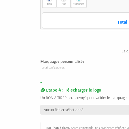
Bleu
Gris
Turquoise
Total 
La q
Marquages personnalisés
-
Etape 4 : Télécharger le logo
Un BON À TIRER sera envoyé pour valider le marquage
Aucun fichier sélectionné
BAT (bon à tirer).
Après commande, nos graphistes vérifient vot