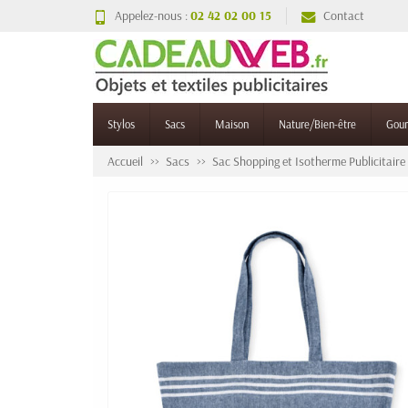
Appelez-nous :
02 42 02 00 15
Contact
Stylos
Sacs
Maison
Nature/Bien-être
Gou
Accueil
Sacs
Sac Shopping et Isotherme Publicitaire