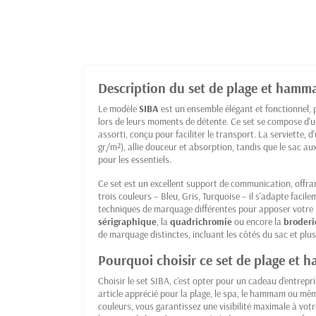
Description du set de plage et hamm
Le modèle
SIBA
est un ensemble élégant et fonctionnel, 
lors de leurs moments de détente. Ce set se compose d'
assorti, conçu pour faciliter le transport. La serviette
gr/m²), allie douceur et absorption, tandis que le sac a
pour les essentiels.
Ce set est un excellent support de communication, offran
trois couleurs – Bleu, Gris, Turquoise – il s'adapte facil
techniques de marquage différentes pour apposer votre l
sérigraphique
, la
quadrichromie
ou encore la
broderi
de marquage distinctes, incluant les côtés du sac et plus
Pourquoi choisir ce set de plage et
Choisir le set SIBA, c'est opter pour un cadeau d'entrepri
article apprécié pour la plage, le spa, le hammam ou mêm
couleurs, vous garantissez une visibilité maximale à votre