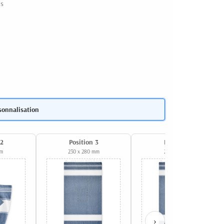
ts
sonnalisation
 2
Position 3
Position 4
mm
230 x 280 mm
200 x 60 mm
›