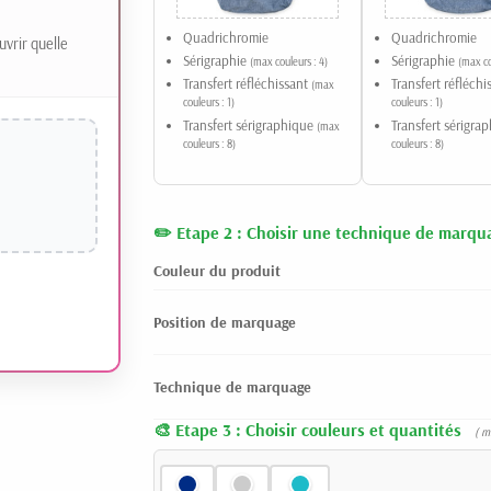
Quadrichromie
Quadrichromie
uvrir quelle
Sérigraphie
Sérigraphie
(max couleurs : 4)
(max co
Transfert réfléchissant
Transfert réfléch
(max
couleurs : 1)
couleurs : 1)
Transfert sérigraphique
Transfert sérigra
(max
couleurs : 8)
couleurs : 8)
Etape 2 : Choisir une technique de marqu
Couleur du produit
Position de marquage
Technique de marquage
Etape 3 : Choisir couleurs et quantités
( m