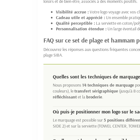
loisirs et de bien-être, associés à des moments positifs.
Visibilité accrue :
Votre logo voyage avec vos cli
Cadeau utile et apprécié :
Un ensemble pratique
Qualité perceptible :
La serviette en coton/poly
Personnalisation étendue :
Un large éventail d
FAQ sur ce set de plage et hammam p
Découvrez les réponses aux questions fréquentes concerna
plage SIBA.
Quelles sont les techniques de marquage
Nous proposons
14 techniques de marquage
pou
couleurs), le
transfert sérigraphique
(jusqu'à 8 co
réfléchissant
et la
broderie
.
Où puis-je positionner mon logo sur le sac
Le marquage est possible sur
5 positions différe
SIDE 2) et sur la serviette (TOWEL CENTER, TO