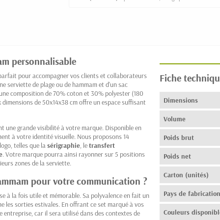
am personnalisable
parfait pour accompagner vos clients et collaborateurs
Fiche techniqu
une serviette de plage ou de hammam et d'un sac
, d'une composition de 70% coton et 30% polyester (180
Dimensions
ux dimensions de 50x14x38 cm offre un espace suffisant
Volume
t une grande visibilité à votre marque. Disponible en
ement à votre identité visuelle. Nous proposons 14
Poids brut
ogo, telles que la
sérigraphie
, le
transfert
e
. Votre marque pourra ainsi rayonner sur 5 positions
Poids net
ieurs zones de la serviette.
Carton (unités)
 hammam pour votre communication ?
Pays de fabricatio
se à la fois utile et mémorable. Sa polyvalence en fait un
e les sorties estivales. En offrant ce set marqué à vos
Couleurs disponibl
 entreprise, car il sera utilisé dans des contextes de