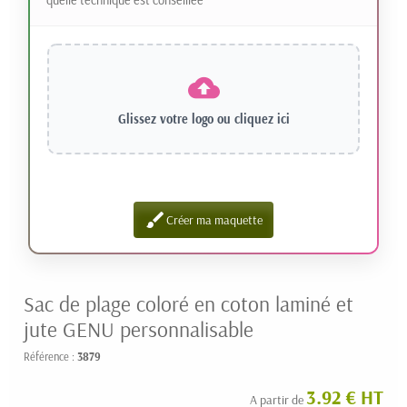
Glissez votre logo ou
cliquez ici
brush
Créer ma maquette
Sac de plage coloré en coton laminé et
jute GENU personnalisable
Référence :
3879
3.92 € HT
A partir de