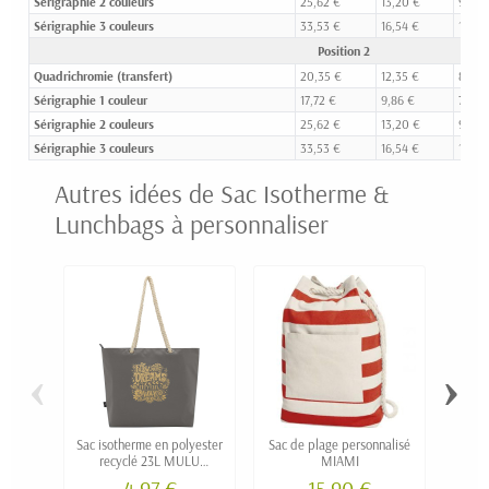
Sérigraphie 2 couleurs
25,62 €
13,20 €
9,01 
Sérigraphie 3 couleurs
33,53 €
16,54 €
10,86
Position 2
Quadrichromie (transfert)
20,35 €
12,35 €
8,73 
Sérigraphie 1 couleur
17,72 €
9,86 €
7,17 €
Sérigraphie 2 couleurs
25,62 €
13,20 €
9,01 
Sérigraphie 3 couleurs
33,53 €
16,54 €
10,86
Autres idées de Sac Isotherme &
Lunchbags à personnaliser
‹
›
Sac isotherme en polyester
Sac de plage personnalisé
Sac
recyclé 23L MULU
MIAMI
po
personnalisable
4,97 €
15,90 €