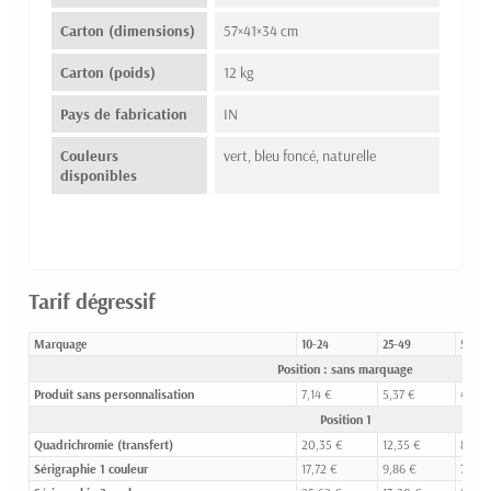
Carton (dimensions)
57×41×34 cm
Carton (poids)
12 kg
Pays de fabrication
IN
Couleurs
vert, bleu foncé, naturelle
disponibles
Tarif dégressif
Marquage
10-24
25-49
50-99
Position : sans marquage
Produit sans personnalisation
7,14 €
5,37 €
4,73 
Position 1
Quadrichromie (transfert)
20,35 €
12,35 €
8,73 
Sérigraphie 1 couleur
17,72 €
9,86 €
7,17 €