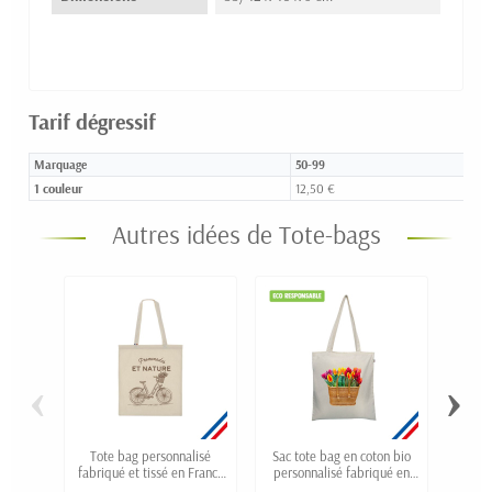
Tarif dégressif
Marquage
50-99
1 couleur
12,50 €
Autres idées de Tote-bags
‹
›
Tote bag personnalisé
Sac tote bag en coton bio
Sac 
fabriqué et tissé en France
personnalisé fabriqué en
RUI
"ARTHUR"
France "THOMAS"