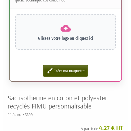
Glissez votre logo ou
cliquez ici
brush
Créer ma maquette
Sac isotherme en coton et polyester
recyclés FIMU personnalisable
Référence :
3899
4.27 € HT
A partir de