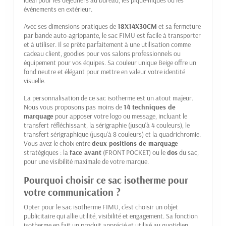
événements en extérieur.
Avec ses dimensions pratiques de
18X14X30CM
et sa fermeture
par bande auto-agrippante, le sac FIMU est facile à transporter
et à utiliser. Il se prête parfaitement à une utilisation comme
cadeau client, goodies pour vos salons professionnels ou
équipement pour vos équipes. Sa couleur unique Beige offre un
fond neutre et élégant pour mettre en valeur votre identité
visuelle.
La personnalisation de ce sac isotherme est un atout majeur.
Nous vous proposons pas moins de
14 techniques de
marquage
pour apposer votre logo ou message, incluant le
transfert réfléchissant, la sérigraphie (jusqu'à 4 couleurs), le
transfert sérigraphique (jusqu'à 8 couleurs) et la quadrichromie.
Vous avez le choix entre
deux positions de marquage
stratégiques : la
face avant
(FRONT POCKET) ou le
dos
du sac,
pour une visibilité maximale de votre marque.
Pourquoi choisir ce sac isotherme pour
votre communication ?
Opter pour le sac isotherme FIMU, c'est choisir un objet
publicitaire qui allie utilité, visibilité et engagement. Sa fonction
isotherme en fait un produit apprécié et utilisé au quotidien,