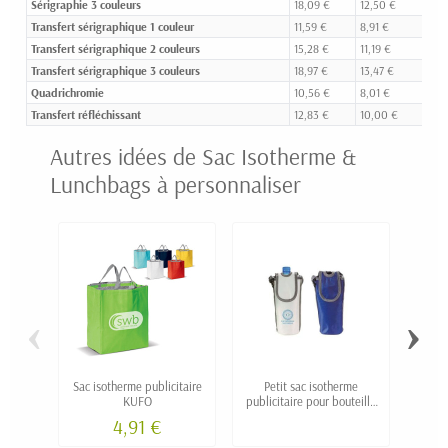
Sérigraphie 3 couleurs
18,09 €
12,50 €
9,3
Transfert sérigraphique 1 couleur
11,59 €
8,91 €
7,3
Transfert sérigraphique 2 couleurs
15,28 €
11,19 €
8,6
Transfert sérigraphique 3 couleurs
18,97 €
13,47 €
10,
Quadrichromie
10,56 €
8,01 €
6,5
Transfert réfléchissant
12,83 €
10,00 €
8,0
Autres idées de Sac Isotherme &
Lunchbags à personnaliser
‹
›
Sac isotherme publicitaire
Petit sac isotherme
Sac is
KUFO
publicitaire pour bouteille
pe
0.5l
4,91 €