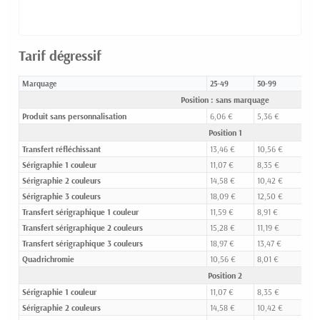
Tarif dégressif
Marquage
25-49
50-99
100
Position : sans marquage
Produit sans personnalisation
6,06 €
5,36 €
4,8
Position 1
Transfert réfléchissant
13,46 €
10,56 €
8,5
Sérigraphie 1 couleur
11,07 €
8,35 €
6,7
Sérigraphie 2 couleurs
14,58 €
10,42 €
8,0
Sérigraphie 3 couleurs
18,09 €
12,50 €
9,3
Transfert sérigraphique 1 couleur
11,59 €
8,91 €
7,3
Transfert sérigraphique 2 couleurs
15,28 €
11,19 €
8,6
Transfert sérigraphique 3 couleurs
18,97 €
13,47 €
10,
Quadrichromie
10,56 €
8,01 €
6,5
Position 2
Sérigraphie 1 couleur
11,07 €
8,35 €
6,7
Sérigraphie 2 couleurs
14,58 €
10,42 €
8,0