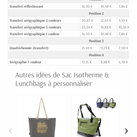
Transfert réfléchissant
16,30 €
10,48 €
7,84 €
Position 2
Transfert sérigraphique 2 couleurs
20,83 €
12,65 €
9,10 €
Transfert sérigraphique 3 couleurs
25,34 €
14,83 €
10,36 €
Transfert sérigraphique 1 couleur
16,30 €
10,48 €
7,84 €
Position 3
Quadrichromie (transfert)
13,49 €
9,23 €
7,00 €
Position 4
Sérigraphie 1 couleur
13,15 €
8,88 €
6,70 €
Autres idées de Sac Isotherme &
Lunchbags à personnaliser
‹
›