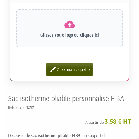
Glissez votre logo ou
cliquez ici
brush
Créer ma maquette
Sac isotherme pliable personnalisé FIBA
Référence :
1247
3.58 € HT
A partir de
Découvrez le
sac isotherme pliable FIBA
, un support de