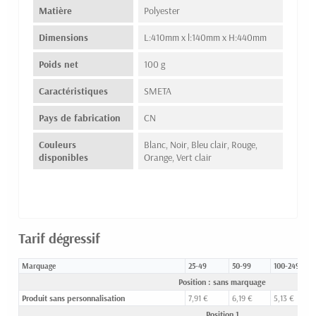
Matière
Polyester
Dimensions
L:410mm x l:140mm x H:440mm
Poids net
100 g
Caractéristiques
SMETA
Pays de fabrication
CN
Couleurs
Blanc, Noir, Bleu clair, Rouge,
disponibles
Orange, Vert clair
Tarif dégressif
Marquage
25-49
50-99
100-249
Position : sans marquage
Produit sans personnalisation
7,91 €
6,19 €
5,13 €
Position 1