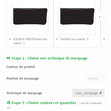
›
Transfert réfléchissant
Transfer
Qu
(max
(max couleurs : 5)
couleurs : 1)
Etape 2 : Choisir une technique de marquage
Couleur du produit
Position de marquage
Technique de marquage
Etape 3 : Choisir couleurs et quantités
( mini de commande:
25 )