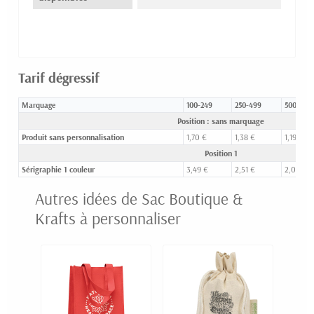
Tarif dégressif
Marquage
100-249
250-499
500-999
Position : sans marquage
Produit sans personnalisation
1,70 €
1,38 €
1,19 €
Position 1
Sérigraphie 1 couleur
3,49 €
2,51 €
2,02 €
Autres idées de Sac Boutique &
Krafts à personnaliser