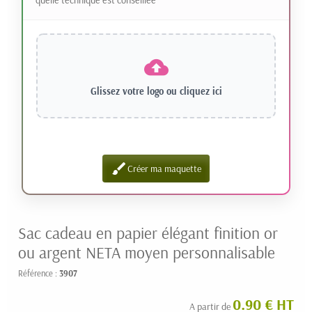
Glissez votre logo ou
cliquez ici
brush
Créer ma maquette
Sac cadeau en papier élégant finition or
ou argent NETA moyen personnalisable
Référence :
3907
0.90 € HT
A partir de