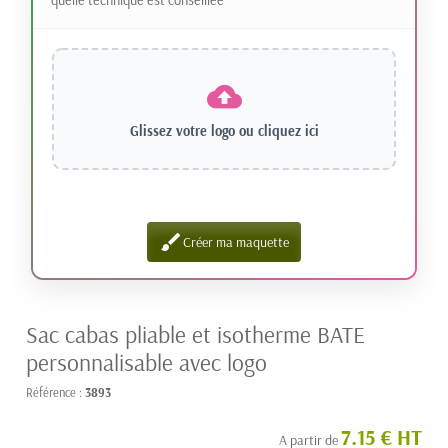
Glissez votre logo ou
cliquez ici
brush
Créer ma maquette
Sac cabas pliable et isotherme BATE
personnalisable avec logo
Référence :
3893
7.15 € HT
A partir de