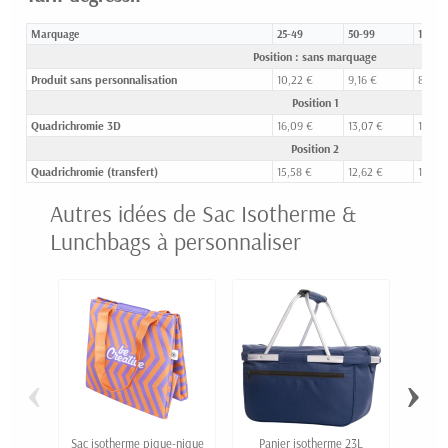
Marquage
25-49
50-99
100-2
Position : sans marquage
Produit sans personnalisation
10,22 €
9,16 €
8,30 
Position 1
Quadrichromie 3D
16,09 €
13,07 €
11,19 
Position 2
Quadrichromie (transfert)
15,58 €
12,62 €
10,78 
Autres idées de Sac Isotherme &
Lunchbags à personnaliser
‹
›
Sac isotherme pique-nique
Panier isotherme 23L
S