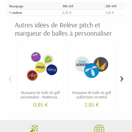
Marquage
100-249
250-499
1 couleur
2,25 €
1,65 €
Autres idées de Relève pitch et
marqueur de balles à personnaliser
‹
›
Marqueur de balle de golf
Marqueur de balle de golf
Rel
personnalisé - Nombreuses
publicitaire en métal
couleurs
0,85 €
2,85 €