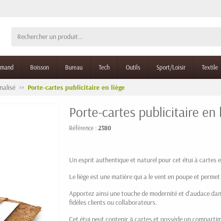
rmand
Boisson
Bureau
Tech
Outils
Sport/Loisir
Textile
nalisé
Porte-cartes publicitaire en liège
Porte-cartes publicitaire en 
Référence :
2380
Un esprit authentique et naturel pour cet étui à cartes en
Le liège est une matière qui a le vent en poupe et permet
Apportez ainsi une touche de modernité et d'audace dan
fidèles clients ou collaborateurs.
Cet étui peut contenir 4 cartes et possède un compartimen