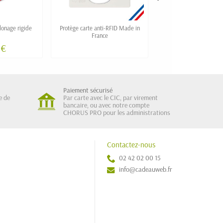
clonage rigide
Protège carte anti-RFID Made in
Etui pour cartes de vi
France
aluminium POZ
 €
0,80 €
Paiement sécurisé
e de
Par carte avec le CIC, par virement
bancaire, ou avec notre compte
CHORUS PRO pour les administrations
Contactez-nous
02 42 02 00 15
info@cadeauweb.fr