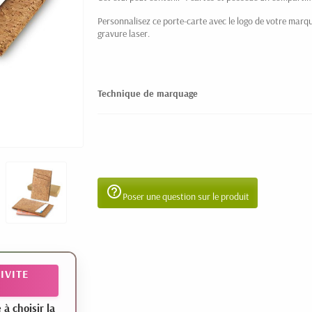
Personnalisez ce porte-carte avec le logo de votre marqu
gravure laser.
Technique de marquage
help_outline
Poser une question sur le produit
IVITE
 choisir la