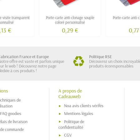
e visite transparent
Porte-carte anti-clonage souple
Porte-carte anti-
sonnalisé
coloré personnalisé
,13 €
0,29 €
0,77
Fabrication France et Europe
Politique RSE
Notre offre est vaste et parfois unique
Découvrez un choix incroyabl
sur le web ! Découvrez notre page
produits écoresponsables
dédiée à ces produits !
ions
A propos de
Cadeauweb
echniques de
Noa avis clients vérifés
isation
 FAQ goodies
Mentions légales
lais de livraison
Politique de
confidentialité
s de commande
CGV