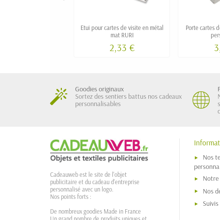
Etui pour cartes de visite en métal
Porte cartes d
mat RURI
per
2,33 €
3
Goodies originaux
Sortez des sentiers battus nos cadeaux
personnalisables
Informat
Nos t
personnal
Cadeauweb est le site de l'objet
Notre
publicitaire et du cadeau d'entreprise
personnalisé avec un logo.
Nos dé
Nos points forts :
Suivi
De nombreux goodies Made in France
Un grand nombre de produits uniques et