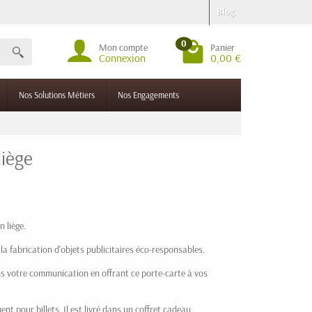
Blog
0
Mon compte
Panier
Connexion
0,00 €
Nos Solutions Métiers
Nos Engagements
liège
 liège.
 la fabrication d'objets publicitaires éco-responsables.
s votre communication en offrant ce porte-carte à vos
t pour billets. Il est livré dans un coffret cadeau.