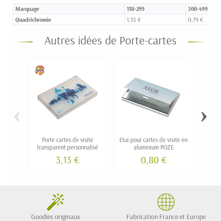
Marquage
150-299
300-499
Quadrichromie
1,35 €
0,79 €
Autres idées de Porte-cartes
‹
›
Porte cartes de visite
Etui pour cartes de visite en
Port
transparent personnalisé
aluminium POZE
soupl
3,13 €
0,80 €
Goodies originaux
Fabrication France et Europe