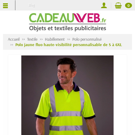
Blog
0
Accueil
Textile
Habillement
Polo personnalisé
Polo jaune fluo haute-visibilité personnalisable de S à 6XL