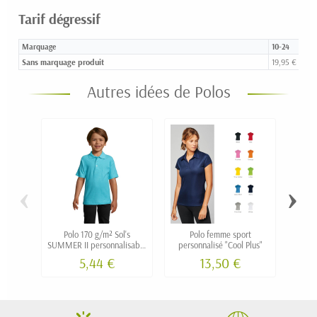
Tarif dégressif
Marquage
10-24
Sans marquage produit
19,95 €
Autres idées de Polos
‹
›
Polo 170 g/m² Sol's
Polo femme sport
Polo 
SUMMER II personnalisable
personnalisé "Cool Plus"
B&C 
- modèle enfant
5,44 €
13,50 €