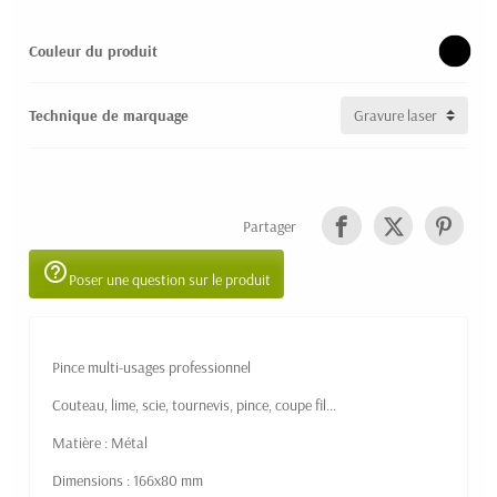
Couleur du produit
Technique de marquage
Partager
help_outline
Poser une question sur le produit
Pince multi-usages professionnel
Couteau, lime, scie, tournevis, pince, coupe fil...
Matière : Métal
Dimensions : 166x80 mm