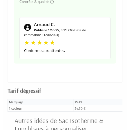
Contrôle & qualité
Arnaud C.
Publié le 1/16/25, 5:11 PM
(Date de
commande : 12/6/2024)
Conforme aux attentes,
Tarif dégressif
Marquage
25-49
5
1 couleur
34,50 €
Autres idées de Sac Isotherme &
Lunchbags à personnaliser