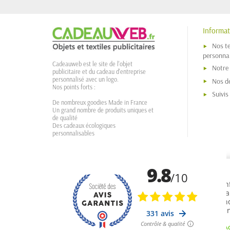
Informat
Nos t
personnal
Cadeauweb est le site de l'objet
Notre
publicitaire et du cadeau d'entreprise
personnalisé avec un logo.
Nos dé
Nos points forts :
Suivi
De nombreux goodies Made in France
Un grand nombre de produits uniques et
de qualité
Des cadeaux écologiques
personnalisables