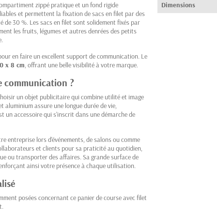
 compartiment zippé pratique et un fond rigide
Dimensions
ables et permettent la fixation de sacs en filet par des
 de 30 %. Les sacs en filet sont solidement fixés par
ment les fruits, légumes et autres denrées des petits
e.
 pour en faire un excellent support de communication. Le
10 x 8 cm
, offrant une belle visibilité à votre marque.
re communication ?
choisir un objet publicitaire qui combine utilité et image
et aluminium assure une longue durée de vie,
est un accessoire qui s'inscrit dans une démarche de
tre entreprise lors d'événements, de salons ou comme
ollaborateurs et clients pour sa praticité au quotidien,
que ou transporter des affaires. Sa grande surface de
enforçant ainsi votre présence à chaque utilisation.
lisé
mment posées concernant ce panier de course avec filet
t.