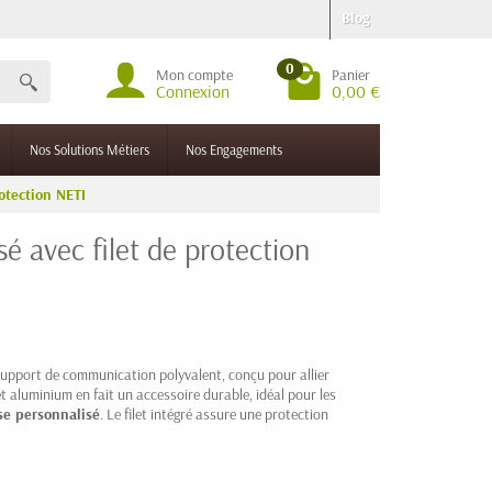
Blog
0
Mon compte
Panier
Connexion
0,00 €
Nos Solutions Métiers
Nos Engagements
otection NETI
é avec filet de protection
upport de communication polyvalent, conçu pour allier
 et aluminium en fait un accessoire durable, idéal pour les
se personnalisé
. Le filet intégré assure une protection