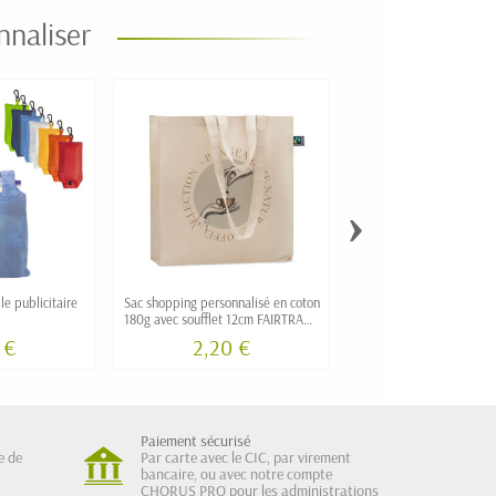
nnaliser
›
le publicitaire
Sac shopping personnalisé en coton
Sac de plage personna
180g avec soufflet 12cm FAIRTRADE
rayures et bouton
MILI
 €
2,20 €
Paiement sécurisé
e de
Par carte avec le CIC, par virement
bancaire, ou avec notre compte
CHORUS PRO pour les administrations