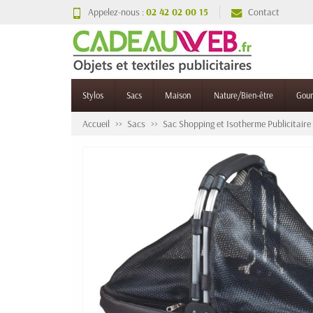
Appelez-nous :
02 42 02 00 15
Contact
Stylos
Sacs
Maison
Nature/Bien-être
Gou
Accueil
Sacs
Sac Shopping et Isotherme Publicitaire