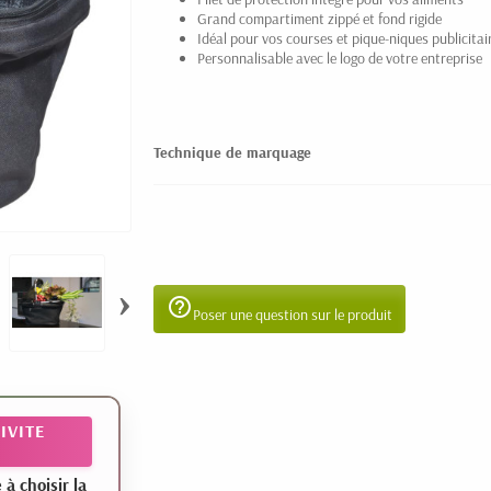
Grand compartiment zippé et fond rigide
Idéal pour vos courses et pique-niques publicitai
Personnalisable avec le logo de votre entreprise
Technique de marquage
›
help_outline
Poser une question sur le produit
IVITE
 choisir la