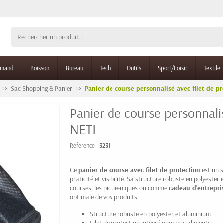
rmand
Boisson
Bureau
Tech
Outils
Sport/Loisir
Textile
Sac Shopping & Panier
Panier de course personnalisé avec filet de pr
Panier de course personnalis
NETI
Référence :
3231
Ce
panier de course avec filet de protection
est un s
praticité et visibilité. Sa structure robuste en polyester
courses, les pique-niques ou comme
cadeau d'entrepri
optimale de vos produits.
Structure robuste en polyester et aluminium
Filet de protection intégré pour vos aliments