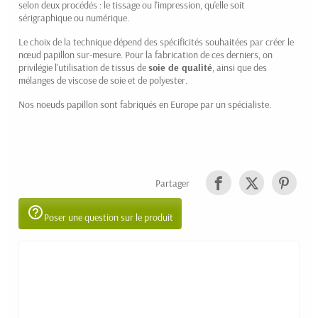
selon deux procédés : le tissage ou l'impression, qu'elle soit
sérigraphique ou numérique.
Le choix de la technique dépend des spécificités souhaitées par créer le
nœud papillon sur-mesure. Pour la fabrication de ces derniers, on
privilégie l'utilisation de tissus de
soie de qualité
, ainsi que des
mélanges de viscose de soie et de polyester.
Nos noeuds papillon sont fabriqués en Europe par un spécialiste.
Partager
help_outline
Poser une question sur le produit