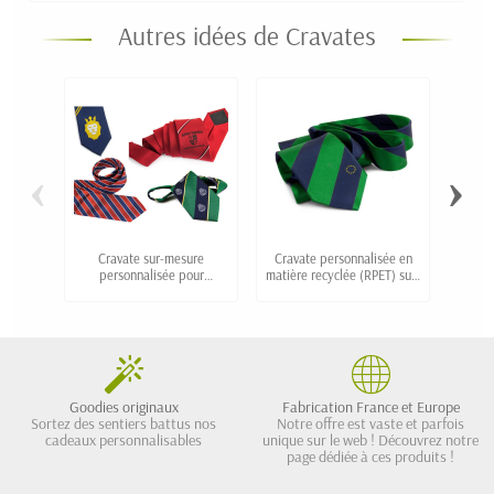
Autres idées de Cravates
‹
›
Cravate sur-mesure
Cravate personnalisée en
Crava
personnalisée pour
matière recyclée (RPET) sur-
un
uniforme scolaire
mesure
Goodies originaux
Fabrication France et Europe
Sortez des sentiers battus nos
Notre offre est vaste et parfois
cadeaux personnalisables
unique sur le web ! Découvrez notre
page dédiée à ces produits !