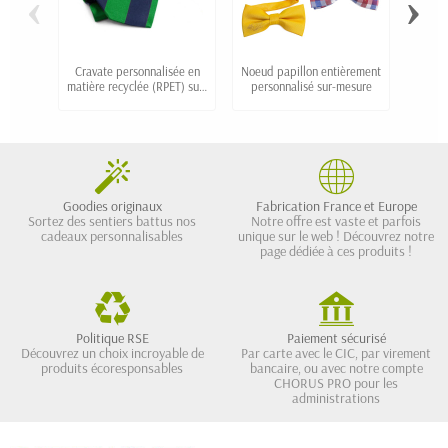
‹
›
Cravate personnalisée en
Noeud papillon entièrement
Cr
matière recyclée (RPET) sur-
personnalisé sur-mesure
p
mesure
u
Goodies originaux
Fabrication France et Europe
Sortez des sentiers battus nos
Notre offre est vaste et parfois
cadeaux personnalisables
unique sur le web ! Découvrez notre
page dédiée à ces produits !
Politique RSE
Paiement sécurisé
Découvrez un choix incroyable de
Par carte avec le CIC, par virement
produits écoresponsables
bancaire, ou avec notre compte
CHORUS PRO pour les
administrations