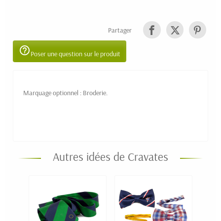
Partager
help_outline
Poser une question sur le produit
Marquage optionnel : Broderie.
Autres idées de Cravates