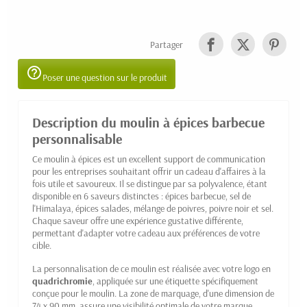
Partager
help_outline
Poser une question sur le produit
Description du moulin à épices barbecue
personnalisable
Ce moulin à épices est un excellent support de communication
pour les entreprises souhaitant offrir un cadeau d'affaires à la
fois utile et savoureux. Il se distingue par sa polyvalence, étant
disponible en 6 saveurs distinctes : épices barbecue, sel de
l'Himalaya, épices salades, mélange de poivres, poivre noir et sel.
Chaque saveur offre une expérience gustative différente,
permettant d'adapter votre cadeau aux préférences de votre
cible.
La personnalisation de ce moulin est réalisée avec votre logo en
quadrichromie
, appliquée sur une étiquette spécifiquement
conçue pour le moulin. La zone de marquage, d'une dimension de
74 x 90 mm, assure une visibilité optimale de votre marque,