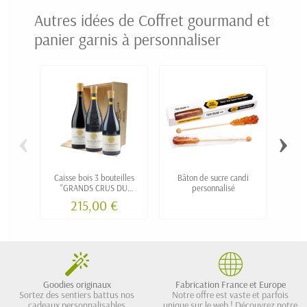
Autres idées de Coffret gourmand et
panier garnis à personnaliser
‹
›
Caisse bois 3 bouteilles
Bâton de sucre candi
Suc
"GRANDS CRUS DU
personnalisé
RHONE"
215,00 €
Goodies originaux
Fabrication France et Europe
Sortez des sentiers battus nos
Notre offre est vaste et parfois
cadeaux personnalisables
unique sur le web ! Découvrez notre