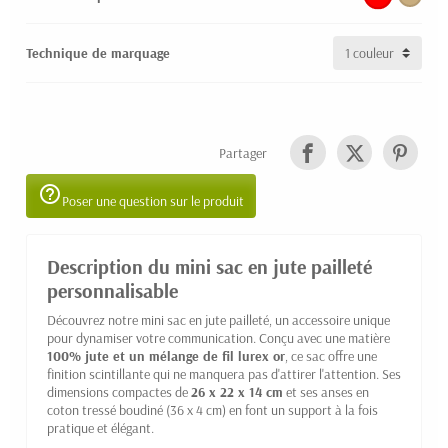
Technique de marquage
Partager
help_outline
Poser une question sur le produit
Description du mini sac en jute pailleté
personnalisable
Découvrez notre mini sac en jute pailleté, un accessoire unique
pour dynamiser votre communication. Conçu avec une matière
100% jute et un mélange de fil lurex or
, ce sac offre une
finition scintillante qui ne manquera pas d'attirer l'attention. Ses
dimensions compactes de
26 x 22 x 14 cm
et ses anses en
coton tressé boudiné (36 x 4 cm) en font un support à la fois
pratique et élégant.