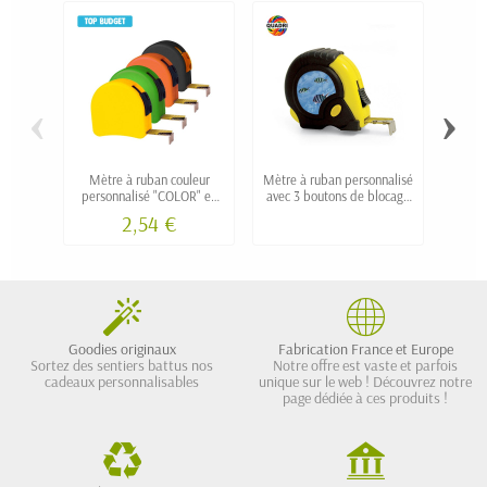
‹
›
Mètre à ruban couleur
Mètre à ruban personnalisé
Mètr
personnalisé "COLOR" en
avec 3 boutons de blocage
pers
2m, 3m et 5m
en 3m, 5m, 8m et 10m
2,54 €
Goodies originaux
Fabrication France et Europe
Sortez des sentiers battus nos
Notre offre est vaste et parfois
cadeaux personnalisables
unique sur le web ! Découvrez notre
page dédiée à ces produits !