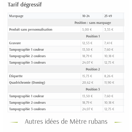
Tarif dégressif
Marquage
10-24
25-49
50-9
Position : sans marquage
Produit sans personnalisation
5,00 €
3,35 €
2,78 
Position 1
Gravure
12,53 €
7,41 €
5,03
Tampographie 1 couleur
13,50 €
7,60 €
5,19 
Tampographie 2 couleurs
18,79 €
10,18 €
6,60
Tampographie 3 couleurs
24,07 €
12,75 €
8,01 
Position 2
Étiquette
15,73 €
8,26 €
5,43
Quadrichromie (Doming)
20,62 €
11,90 €
7,73 
Position 3
Tampographie 1 couleur
13,50 €
7,60 €
5,19 
Tampographie 2 couleurs
18,79 €
10,18 €
6,60
Tampographie 3 couleurs
24,07 €
12,75 €
8,01 
Autres idées de Mètre rubans