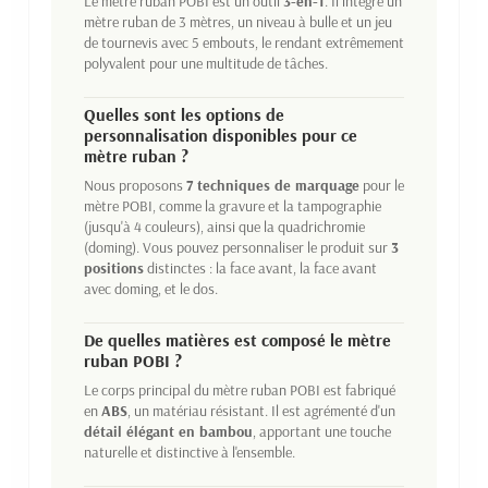
Le mètre ruban POBI est un outil
3-en-1
. Il intègre un
mètre ruban de 3 mètres, un niveau à bulle et un jeu
de tournevis avec 5 embouts, le rendant extrêmement
polyvalent pour une multitude de tâches.
Quelles sont les options de
personnalisation disponibles pour ce
mètre ruban ?
Nous proposons
7 techniques de marquage
pour le
mètre POBI, comme la gravure et la tampographie
(jusqu'à 4 couleurs), ainsi que la quadrichromie
(doming). Vous pouvez personnaliser le produit sur
3
positions
distinctes : la face avant, la face avant
avec doming, et le dos.
De quelles matières est composé le mètre
ruban POBI ?
Le corps principal du mètre ruban POBI est fabriqué
en
ABS
, un matériau résistant. Il est agrémenté d'un
détail élégant en bambou
, apportant une touche
naturelle et distinctive à l'ensemble.