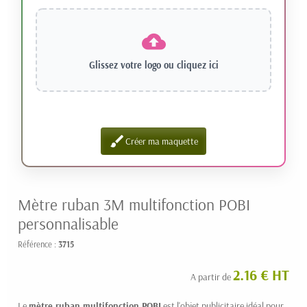
Glissez votre logo ou
cliquez ici
brush
Créer ma maquette
Mètre ruban 3M multifonction POBI
personnalisable
Référence :
3715
2.16 € HT
A partir de
Le
mètre ruban multifonction POBI
est l'objet publicitaire idéal pour