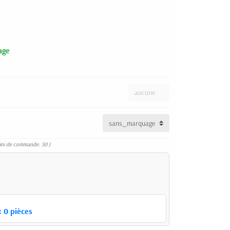
age
ini de commande: 50 )
:
0
pièces