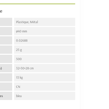
e
Plastique, Métal
ø40 mm
0.02688
25 g
500
s)
32×30×28 cm
13 kg
n
CN
es
bleu