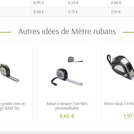
6,94 €
4,24 €
2,46 €
8,58 €
5,13 €
2,91 €
Autres idées de Mètre rubans
n grande zone de
Ruban à mesurer 7,5m NEFI
Mètre ruban 3 m IKA
ge SEME 5m
personnalisable
nnalisable
4,65 €
1,97