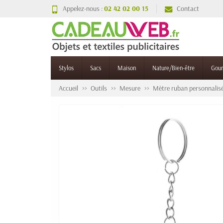
Appelez-nous :
02 42 02 00 15
Contact
Stylos
Sacs
Maison
Nature/Bien-être
Gou
Accueil
Outils
Mesure
Mètre ruban personnalis