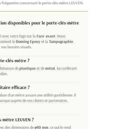
us fréquentes concernant le porte-clés-mètre LEUVEN.
tion disponibles pour le porte-clés-mètre
 avec votre logo sur la
Face avant
. Nous
tamment le
Doming Epoxy
et la
Tampographie
,
à vos besoins visuels.
rte-clés-mètre ?
ombinaison de
plastique
et de
métal
, lui conférant
idien.
taire efficace ?
uban d'un mètre assure une utilité quotidienne. Il
marque auprès de vos clients et partenaires,
és-mètre LEUVEN ?
ec des dimensions de
ø40 mm
, ce qui le rend