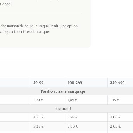
tionnel.
déclinaison de couleur unique :
noir
, une option
x logos et identités de marque.
50-99
100-249
250-499
Position : sans marquage
1,90 €
1,45 €
1,15 €
Position 1
4,50 €
2,97 €
2,04 €
5,28 €
3,33 €
2,03 €