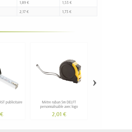
1,89 €
1,53 €
2,17 €
1,73 €
›
ST publicitaire
Mètre ruban 5m DELFT
Circomètre personnal
personnalisable avec logo
mesure de circonfér
diamètre
 €
2,01 €
7,90 €