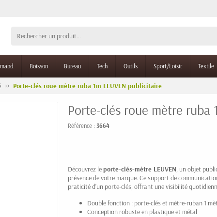
rmand
Boisson
Bureau
Tech
Outils
Sport/Loisir
Textile
é
Porte-clés roue mètre ruba 1m LEUVEN publicitaire
Porte-clés roue mètre ruba 
Référence :
3664
Découvrez le
porte-clés-mètre LEUVEN
, un objet publ
présence de votre marque. Ce support de communication po
praticité d'un porte-clés, offrant une visibilité quotidien
Double fonction : porte-clés et mètre-ruban 1 mèt
Conception robuste en plastique et métal