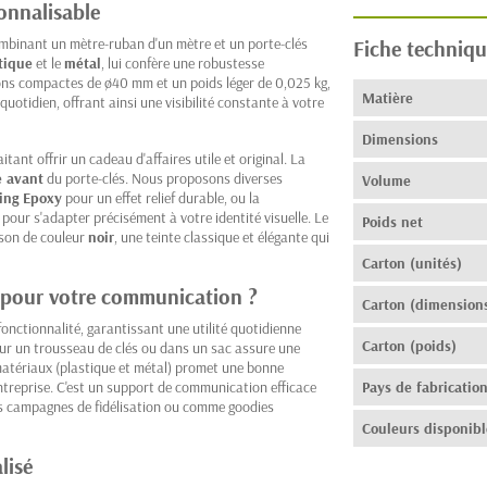
onnalisable
mbinant un mètre-ruban d'un mètre et un porte-clés
Fiche techniqu
tique
et le
métal
, lui confère une robustesse
ions compactes de ø40 mm et un poids léger de 0,025 kg,
Matière
quotidien, offrant ainsi une visibilité constante à votre
Dimensions
itant offrir un cadeau d'affaires utile et original. La
e avant
du porte-clés. Nous proposons diverses
Volume
ing Epoxy
pour un effet relief durable, ou la
 pour s'adapter précisément à votre identité visuelle. Le
Poids net
son de couleur
noir
, une teinte classique et élégante qui
Carton (unités)
e pour votre communication ?
Carton (dimension
onctionnalité, garantissant une utilité quotidienne
Carton (poids)
sur un trousseau de clés ou dans un sac assure une
 matériaux (plastique et métal) promet une bonne
entreprise. C'est un support de communication efficace
Pays de fabricatio
es campagnes de fidélisation ou comme goodies
Couleurs disponibl
lisé