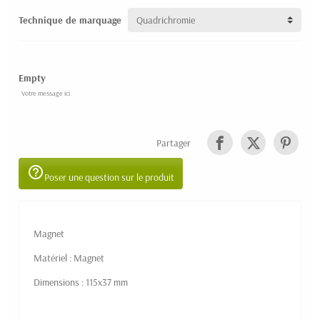
Technique de marquage
Empty
Partager
help_outline
Poser une question sur le produit
Magnet
Matériel : Magnet
Dimensions : 115x37 mm