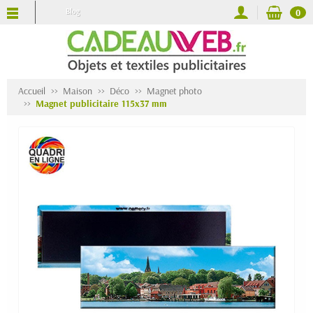
Blog
0
Accueil
Maison
Déco
Magnet photo
Magnet publicitaire 115x37 mm