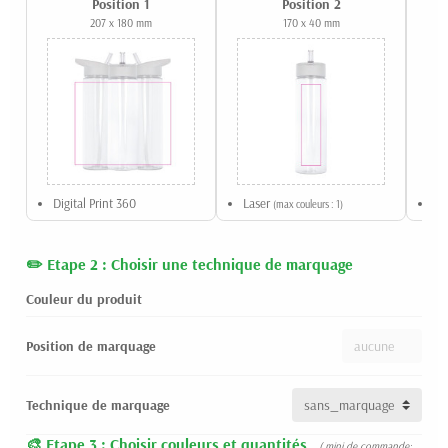
Position 1
Position 2
207 x 180 mm
170 x 40 mm
Digital Print 360
Laser
UV
(max couleurs : 1)
Etape 2 : Choisir une technique de marquage
Couleur du produit
Position de marquage
Technique de marquage
Etape 3 : Choisir couleurs et quantités
( mini de commande: