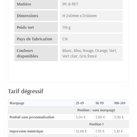
Matière
PP, R-PET
Dimensions
H:240mm x D:66mm
Poids net
116 g
Pays de fabrication
CN
Couleurs
Blanc, Bleu, Rouge, Orange, Vert,
disponibles
Vert clair, Gris foncé
Tarif dégressif
Marquage
25-49
50-99
100-249
25
Position : sans marquage
Produit sans personnalisation
5,04 €
3,80 €
3,06 €
2,
Position 1
Impression numérique
12,08 €
7,95 €
5,81 €
4,