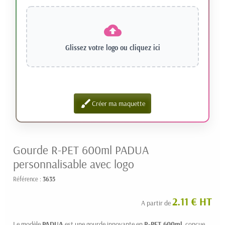
Glissez votre logo ou
cliquez ici
brush
Créer ma maquette
Gourde R-PET 600ml PADUA
personnalisable avec logo
Référence :
3635
2.11 € HT
A partir de
Le modèle
PADUA
est une gourde innovante en
R-PET 600ml
, conçue