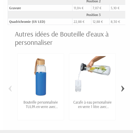
Position 2
Gravure
11,04 €
7,07 €
5,10 €
4,
Position 3
Quadrichromie (UV LED)
22,88 €
12,88 €
8,30 €
5,
Autres idées de Bouteille d'eaux à
personnaliser
‹
›
Bouteille personnalisée
Carafe à eau personalisée
Bout
TULPA en verre avec
en verre 1 litre avec
bouchon bambou et
bouchon automatique
pochette silicone