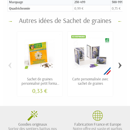
Marquage
250-499
500-999
Quadrichromie
0,99 €
0,75 €
Autres idées de Sachet de graines
‹
›
Sachet de graines
Carte personnalisée avec
Pochet
personnalisé petit format
sachet de graines
5 b
55x55mm dès 500ex
0,33 €
Goodies originaux
Fabrication France et Europe
Sortez des sentiers battus nos
Notre offre est vaste et parfois