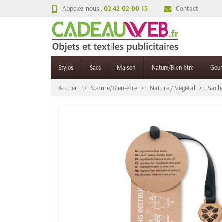
Appelez-nous :
02 42 02 00 15
Contact
Stylos
Sacs
Maison
Nature/Bien-être
Gou
Accueil
Nature/Bien-être
Nature / Végétal
Sache