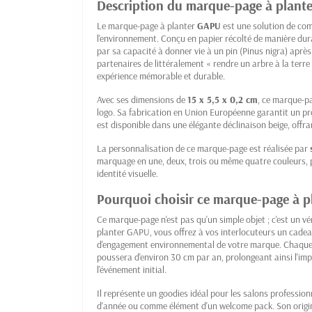
Description du marque-page à plante
Le marque-page à planter
GAPU
est une solution de co
l'environnement. Conçu en papier récolté de manière dura
par sa capacité à donner vie à un pin (Pinus nigra) après
partenaires de littéralement « rendre un arbre à la ter
expérience mémorable et durable.
Avec ses dimensions de
15 x 5,5 x 0,2 cm
, ce marque-p
logo. Sa fabrication en Union Européenne garantit un pr
est disponible dans une élégante déclinaison beige, offra
La personnalisation de ce marque-page est réalisée par
marquage en une, deux, trois ou même quatre couleurs, p
identité visuelle.
Pourquoi choisir ce marque-page à p
Ce marque-page n'est pas qu'un simple objet ; c'est un v
planter GAPU, vous offrez à vos interlocuteurs un cadeau 
d'engagement environnemental de votre marque. Chaque
poussera d'environ 30 cm par an, prolongeant ainsi l'im
l'événement initial.
Il représente un goodies idéal pour les salons profession
d'année ou comme élément d'un welcome pack. Son original