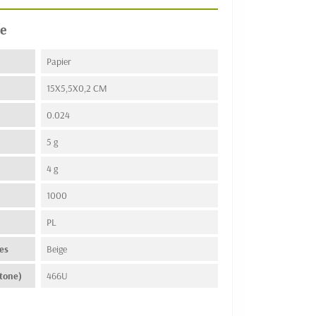
e
Papier
15X5,5X0,2 CM
0.024
5 g
4 g
1000
n
PL
es
Beige
tone)
466U