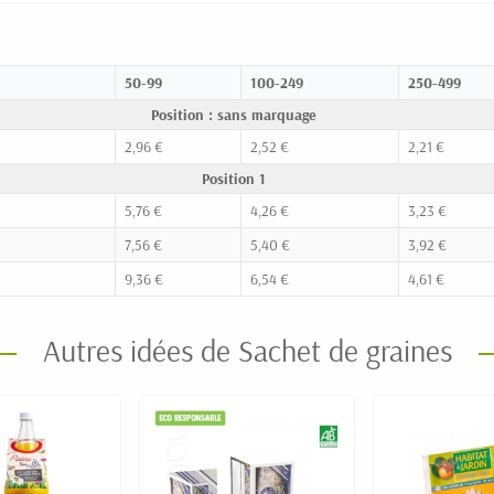
50-99
100-249
250-499
Position : sans marquage
2,96 €
2,52 €
2,21 €
Position 1
5,76 €
4,26 €
3,23 €
7,56 €
5,40 €
3,92 €
9,36 €
6,54 €
4,61 €
Autres idées de Sachet de graines