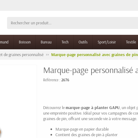
rmand
Boisson
Bureau
Tech
Outils
Sport/Loisir
Textile
t de graines personnalisé
Marque-page personnalisé avec graines de pin
Marque-page personnalisé av
Référence :
2676
Découvrez le
marque-page à planter GAPU
, un objet 
une empreinte positive. Idéal pour vos campagnes de co
graines de pin, offrant une seconde vie à votre message.
Marque-page en papier durable
Contient des graines de pin à planter