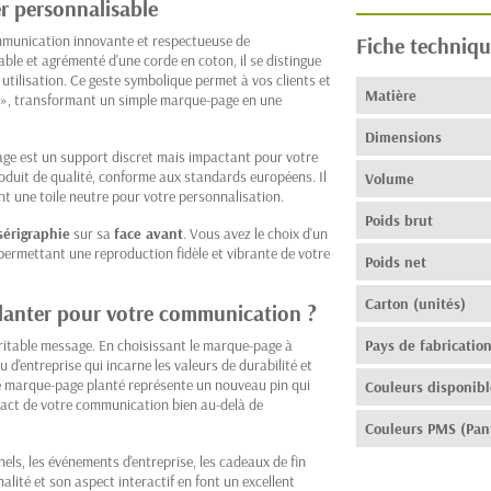
r personnalisable
mmunication innovante et respectueuse de
Fiche techniqu
ble et agrémenté d'une corde en coton, il se distingue
 utilisation. Ce geste symbolique permet à vos clients et
Matière
re », transformant un simple marque-page en une
Dimensions
age est un support discret mais impactant pour votre
oduit de qualité, conforme aux standards européens. Il
Volume
nt une toile neutre pour votre personnalisation.
Poids brut
sérigraphie
sur sa
face avant
. Vous avez le choix d'un
ermettant une reproduction fidèle et vibrante de votre
Poids net
Carton (unités)
lanter pour votre communication ?
éritable message. En choisissant le marque-page à
Pays de fabricatio
d'entreprise qui incarne les valeurs de durabilité et
 marque-page planté représente un nouveau pin qui
Couleurs disponibl
pact de votre communication bien au-delà de
Couleurs PMS (Pan
nels, les événements d'entreprise, les cadeaux de fin
ité et son aspect interactif en font un excellent