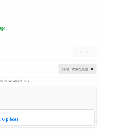
age
ini de commande: 50 )
:
0
pièces