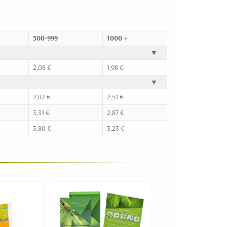
500-999
1000 +
▼
2,08 €
1,98 €
▼
2,82 €
2,51 €
3,31 €
2,87 €
3,80 €
3,23 €