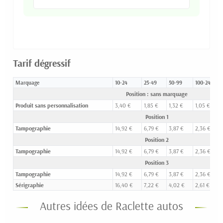
Tarif dégressif
Marquage
10-24
25-49
50-99
100-249
Position : sans marquage
Produit sans personnalisation
3,40 €
1,85 €
1,32 €
1,05 €
Position 1
Tampographie
14,92 €
6,79 €
3,87 €
2,36 €
Position 2
Tampographie
14,92 €
6,79 €
3,87 €
2,36 €
Position 3
Tampographie
14,92 €
6,79 €
3,87 €
2,36 €
Sérigraphie
16,40 €
7,22 €
4,02 €
2,61 €
Autres idées de Raclette autos