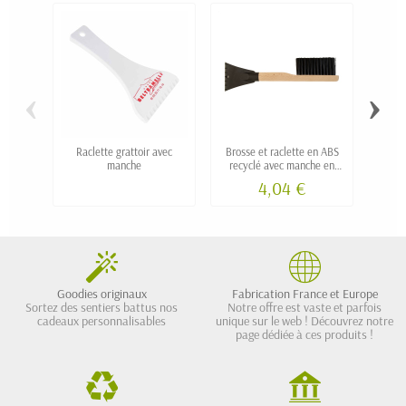
‹
›
Raclette grattoir avec
Brosse et raclette en ABS
Grat
manche
recyclé avec manche en
NUT
bambou ZUMO
4,04 €
personnalisé
Goodies originaux
Fabrication France et Europe
Sortez des sentiers battus nos
Notre offre est vaste et parfois
cadeaux personnalisables
unique sur le web ! Découvrez notre
page dédiée à ces produits !