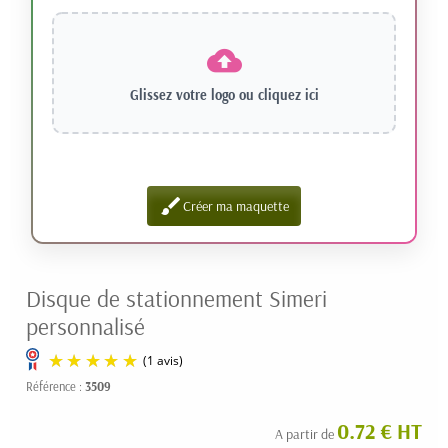
Glissez votre logo ou
cliquez ici
brush
Créer ma maquette
Disque de stationnement Simeri
personnalisé
Référence :
3509
0.72 € HT
A partir de