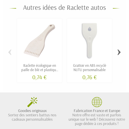
Autres idées de Raclette autos
‹
›
Raclette écologique en
Grattoir en ABS recyclé
Gratt
paille de blé et plastique
NUTU personnalisable
re
PP VUVU personnalisé
bamb
0,74 €
0,76 €
Goodies originaux
Fabrication France et Europe
Sortez des sentiers battus nos
Notre offre est vaste et parfois
cadeaux personnalisables
unique sur le web ! Découvrez notre
page dédiée à ces produits !