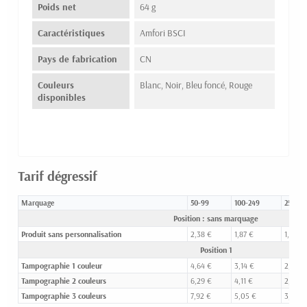
Poids net
64 g
Caractéristiques
Amfori BSCI
Pays de fabrication
CN
Couleurs
Blanc, Noir, Bleu foncé, Rouge
disponibles
Tarif dégressif
Marquage
50-99
100-249
250-49
Position : sans marquage
Produit sans personnalisation
2,38 €
1,87 €
1,54 €
Position 1
Tampographie 1 couleur
4,64 €
3,14 €
2,19 €
Tampographie 2 couleurs
6,29 €
4,11 €
2,72 €
Tampographie 3 couleurs
7,92 €
5,05 €
3,22 €