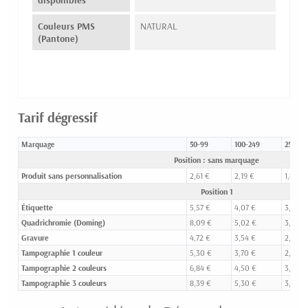
Couleurs PMS
NATURAL
(Pantone)
Tarif dégressif
Marquage
50-99
100-249
250-49
Position : sans marquage
Produit sans personnalisation
2,61 €
2,19 €
1,89 €
Position 1
Étiquette
5,57 €
4,07 €
3,12 €
Quadrichromie (Doming)
8,09 €
5,02 €
3,72 €
Gravure
4,72 €
3,54 €
2,72 €
Tampographie 1 couleur
5,30 €
3,70 €
2,76 €
Tampographie 2 couleurs
6,84 €
4,50 €
3,21 €
Tampographie 3 couleurs
8,39 €
5,30 €
3,66 €