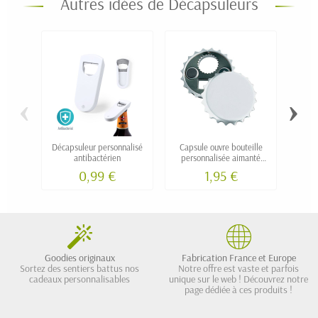
Autres idées de Décapsuleurs
‹
›
Décapsuleur personnalisé
Capsule ouvre bouteille
Décap
antibactérien
personnalisée aimanté
"MYCAPS" grand diamètre
0,99 €
1,95 €
78mm
Goodies originaux
Fabrication France et Europe
Sortez des sentiers battus nos
Notre offre est vaste et parfois
cadeaux personnalisables
unique sur le web ! Découvrez notre
page dédiée à ces produits !