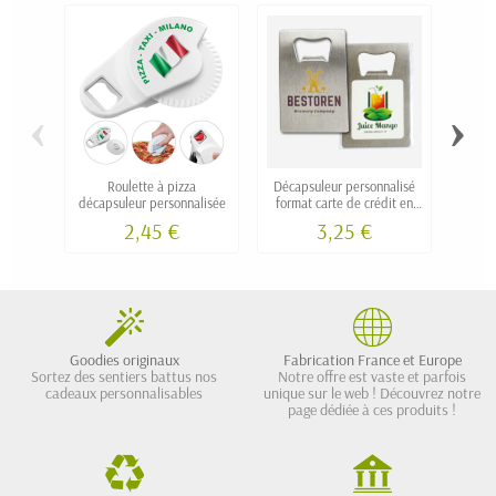
‹
›
Roulette à pizza
Décapsuleur personnalisé
décapsuleur personnalisée
format carte de crédit en
d
inox "CARD"
2,45 €
3,25 €
Goodies originaux
Fabrication France et Europe
Sortez des sentiers battus nos
Notre offre est vaste et parfois
cadeaux personnalisables
unique sur le web ! Découvrez notre
page dédiée à ces produits !