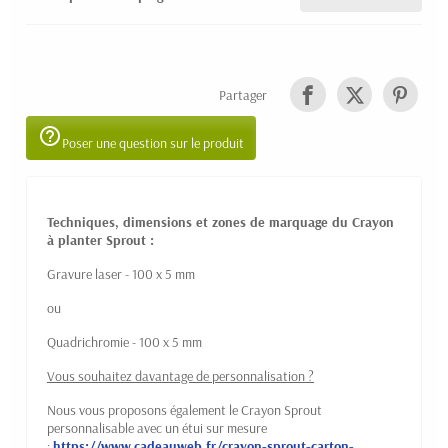
Partager
help_outline
Poser une question sur le produit
Techniques, dimensions et zones de marquage du Crayon
à planter Sprout :
Gravure laser - 100 x 5 mm
ou
Quadrichromie - 100 x 5 mm
Vous souhaitez davantage de personnalisation ?
Nous vous proposons également le Crayon Sprout
personnalisable avec un étui sur mesure
:
https://www.cadeauweb.fr/crayon-sprout-carton-