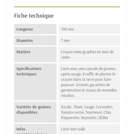
Fiche technique
Longueur
190 mm
Diamètre
7 mm
Matière
Crayon mine graphite en bois de
cèdre
Spécifications
Livré avec une capsule de graines,
techniques
après usage, il suffit de planter le
crayon dans la terre pour faire
pousser. Graines garanties de
germination et issues de nouvelles
récoltes.
Variétés de graines
Basilic, Thym, Sauge, Coriandre,
disponibles
Tomate cerise, Tournesol, Chia,
Pâquerette, Myosotis, Œillet
Infos
Livré non taillé