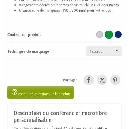
Rangements dédiés pour cartes de visite, clé USB et documents
Grande zone de marquage (140 x 200 mm) pour votre logo
Couleur du produit
Technique de marquage
Partager
help_outline
Poser une question sur le produit
Description du conférencier microfibre
personnalisable
Ce porte-documents au format A4 est conçu en
microfibre
,