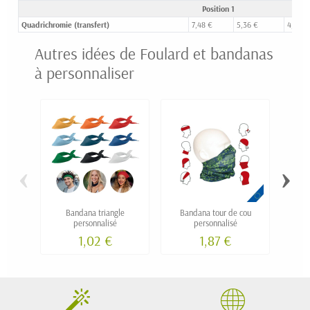
Position 1
Quadrichromie (transfert)
7,48 €
5,36 €
4,12 €
Autres idées de Foulard et bandanas
à personnaliser
‹
›
Bandana triangle
Bandana tour de cou
Ch
personnalisé
personnalisé
1,02 €
1,87 €