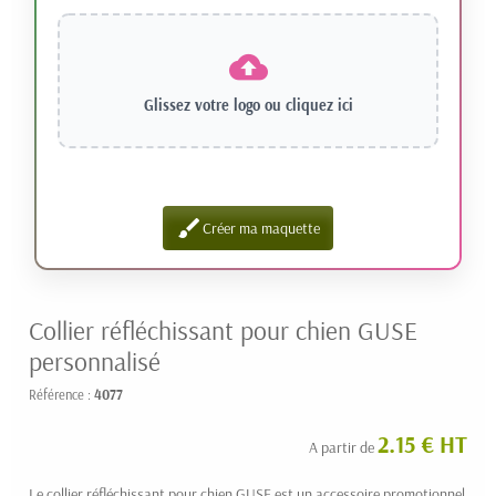
Glissez votre logo ou
cliquez ici
brush
Créer ma maquette
Collier réfléchissant pour chien GUSE
personnalisé
Référence :
4077
2.15 € HT
A partir de
Le collier réfléchissant pour chien GUSE est un accessoire promotionnel