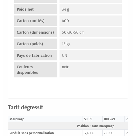
Poids net
34 g
Carton (unités)
400
Carton (dimensions)
50×30×50 cm
Carton (poids)
15 kg
Pays de fabrication
CN
Couleurs
noir
disponibles
Tarif dégressif
Marquage
50-99
100-249
250-49
Position : sans marquage
Produit sans personnalisation
3,40 €
2,82 €
2,45 €