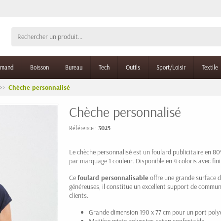
rmand
Boisson
Bureau
Tech
Outils
Sport/Loisir
Textile
Chèche personnalisé
Chèche personnalisé
Référence :
3025
Le chèche personnalisé est un foulard publicitaire en 8
par marquage 1 couleur. Disponible en 4 coloris avec fini
Ce
foulard personnalisable
offre une grande surface de
généreuses, il constitue un excellent support de comm
clients.
Grande dimension 190 x 77 cm pour un port poly