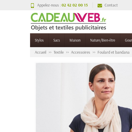
Appelez-nous :
02 42 02 00 15
Contact
Stylos
Sacs
Maison
Nature/Bien-être
Gou
Accueil
Textile
Accessoires
Foulard et bandana