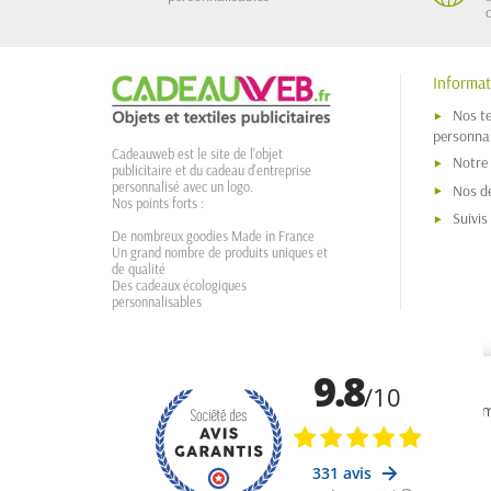
Informat
Nos t
personnal
Cadeauweb est le site de l'objet
Notre
publicitaire et du cadeau d'entreprise
personnalisé avec un logo.
Nos dé
Nos points forts :
Suivi
De nombreux goodies Made in France
Un grand nombre de produits uniques et
de qualité
Des cadeaux écologiques
personnalisables