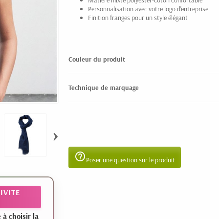
Matière mixte polyester-coton confortable
Personnalisation avec votre logo d'entreprise
Finition franges pour un style élégant
Couleur du produit
Technique de marquage
›
help_outline
Poser une question sur le produit
IVITE
 choisir la