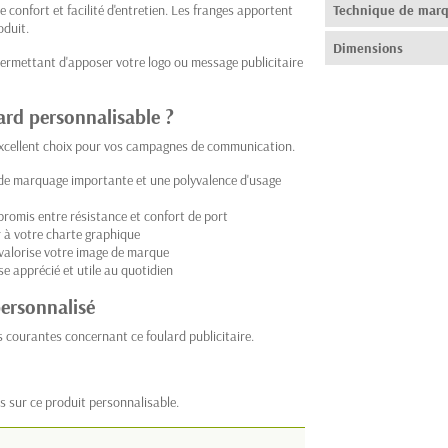
 confort et facilité d'entretien. Les franges apportent
Technique de mar
oduit.
Dimensions
permettant d'apposer votre logo ou message publicitaire
lard personnalisable ?
excellent choix pour vos campagnes de communication.
e de marquage importante et une polyvalence d'usage
romis entre résistance et confort de port
r à votre charte graphique
 valorise votre image de marque
e apprécié et utile au quotidien
personnalisé
s courantes concernant ce foulard publicitaire.
s sur ce produit personnalisable.