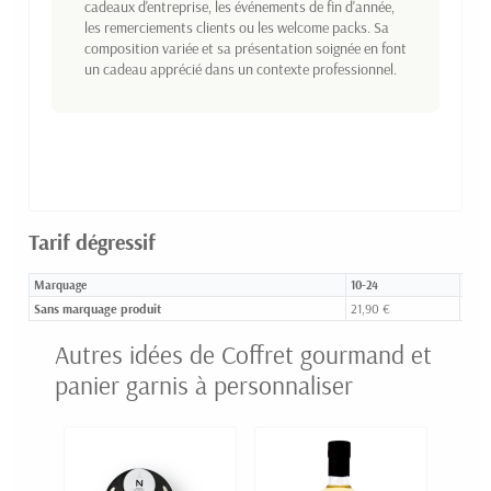
cadeaux d'entreprise, les événements de fin d'année,
les remerciements clients ou les welcome packs. Sa
composition variée et sa présentation soignée en font
un cadeau apprécié dans un contexte professionnel.
Tarif dégressif
Marquage
10-24
25-4
Sans marquage produit
21,90 €
18,9
Autres idées de Coffret gourmand et
panier garnis à personnaliser