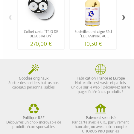
‹
›
Coffret caviar "TRIO DE
Bouteille de vinaigre 35cl
Pa
DÉGUSTATION"
"LE CAMPHRÉ AU
isoth
ROMARIN"
gras,
270,00 €
10,50 €
houmo
Goodies originaux
Fabrication France et Europe
Sortez des sentiers battus nos
Notre offre est vaste et parfois
cadeaux personnalisables
unique sur le web ! Découvrez notre
page dédiée à ces produits !
Politique RSE
Paiement sécurisé
Découvrez un choix incroyable de
Par carte avec le CIC, par virement
produits écoresponsables
bancaire, ou avec notre compte
CHORUS PRO pour les