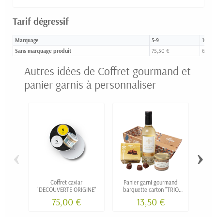
Tarif dégressif
Marquage
5-9
10-24
Sans marquage produit
75,50 €
69,90
Autres idées de Coffret gourmand et
panier garnis à personnaliser
‹
›
Coffret caviar
Panier garni gourmand
Cof
"DECOUVERTE ORIGINE"
barquette carton "TRIO
vinai
GOURMET" (rillettes,
75,00 €
13,50 €
truffes, vin)