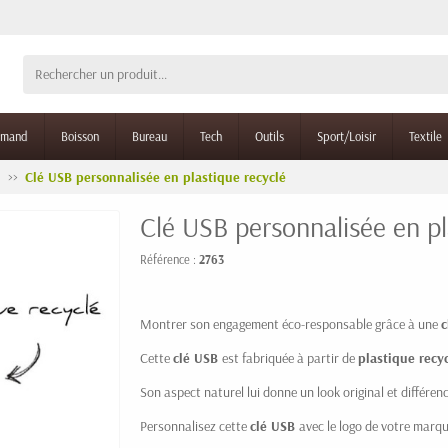
rmand
Boisson
Bureau
Tech
Outils
Sport/Loisir
Textile
Clé USB personnalisée en plastique recyclé
Clé USB personnalisée en pl
Référence :
2763
Montrer son engagement éco-responsable grâce à une
c
Cette
clé USB
est fabriquée à partir de
plastique recy
Son aspect naturel lui donne un look original et différenc
Personnalisez cette
clé USB
avec le logo de votre marq