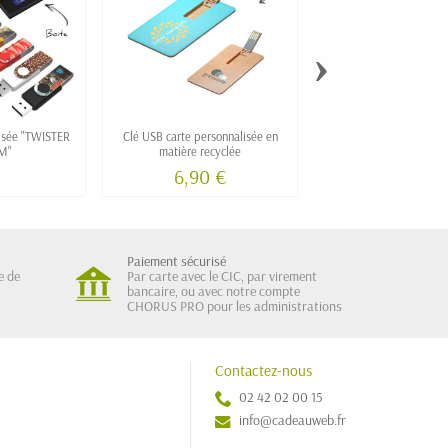
›
isée "TWISTER
Clé USB carte personnalisée en
Stylo tactile clé USB pu
M"
matière recyclée
QUEST
6,90 €
6,85 €
Paiement sécurisé
e de
Par carte avec le CIC, par virement
bancaire, ou avec notre compte
CHORUS PRO pour les administrations
Contactez-nous
02 42 02 00 15
info@cadeauweb.fr