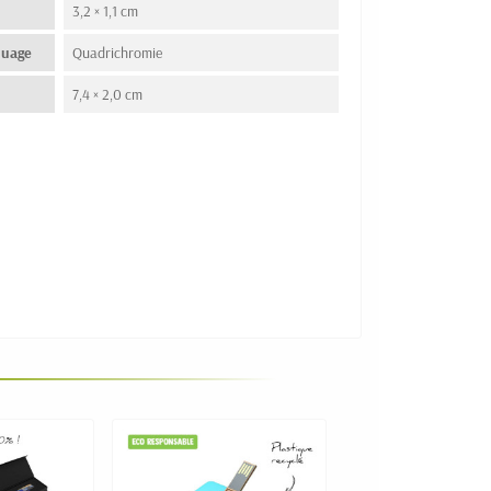
3,2 × 1,1 cm
quage
Quadrichromie
7,4 × 2,0 cm