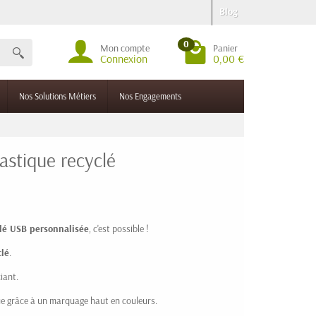
Blog
0
Mon compte
Panier
Connexion
0,00 €
Nos Solutions Métiers
Nos Engagements
astique recyclé
lé USB personnalisée
, c'est possible !
clé
.
iant.
ue grâce à un marquage haut en couleurs.