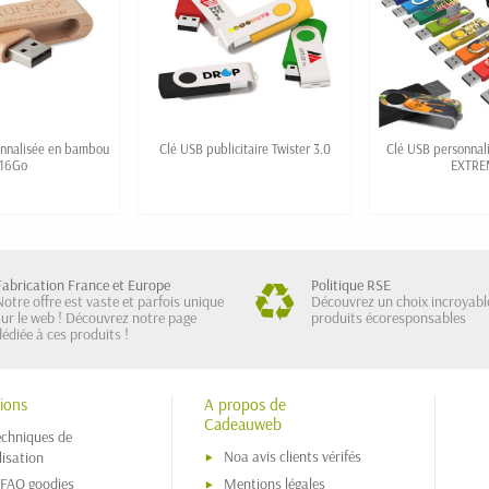
onnalisée en bambou
Clé USB publicitaire Twister 3.0
Clé USB personnal
16Go
EXTRE
Fabrication France et Europe
Politique RSE
Notre offre est vaste et parfois unique
Découvrez un choix incroyabl
sur le web ! Découvrez notre page
produits écoresponsables
dédiée à ces produits !
ions
A propos de
Cadeauweb
echniques de
Noa avis clients vérifés
isation
 FAQ goodies
Mentions légales