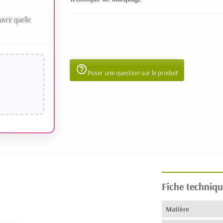
uvrir quelle
help_outline
Poser une question sur le produit
Fiche techniqu
Matière