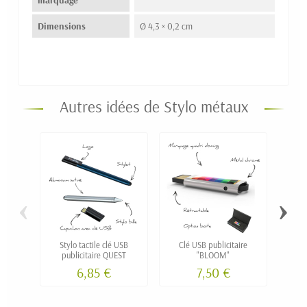
Dimensions
Ø 4,3 × 0,2 cm
Autres idées de Stylo métaux
‹
›
Stylo tactile clé USB
Clé USB publicitaire
Cl
publicitaire QUEST
"BLOOM"
6,85 €
7,50 €