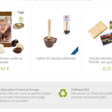
citaire vanille ou
Cuillère de chocolat publicitaire
Chocolat individue
hocolat
"POSTER" avec gra
phot
,42 €
0,72
Fabrication France et Europe
Politique RSE
Notre offre est vaste et parfois unique
Découvrez un choix incroyabl
sur le web ! Découvrez notre page
produits écoresponsables
dédiée à ces produits !