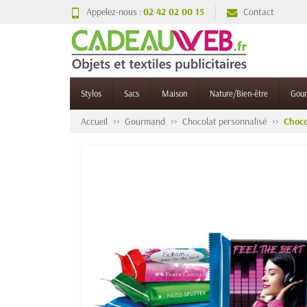
Appelez-nous :
02 42 02 00 15
Contact
Stylos
Sacs
Maison
Nature/Bien-être
Gou
Accueil
Gourmand
Chocolat personnalisé
Choco