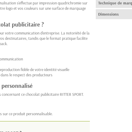
nalisation s'effectue par impression quadrichromie sur
Technique de mar
otre logo et vos couleurs sur une surface de marquage
Dimensions
olat publicitaire ?
our votre communication d'entreprise. La notoriété de la
 destinataires, tandis que le format pratique facilite
pack.
 communication
roduction fidèle de votre identité visuelle
dans le respect des producteurs
 personnalisé
s concernant ce chocolat publicitaire RITTER SPORT.
s sur ce produit personnalisable.