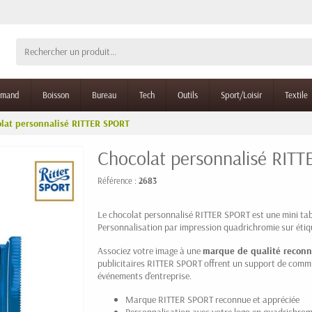
rmand
Boisson
Bureau
Tech
Outils
Sport/Loisir
Textile
lat personnalisé RITTER SPORT
Chocolat personnalisé RIT
Référence :
2683
Le chocolat personnalisé RITTER SPORT est une mini tab
Personnalisation par impression quadrichromie sur éti
Associez votre image à une
marque de qualité recon
publicitaires RITTER SPORT offrent un support de comm
événements d'entreprise.
Marque RITTER SPORT reconnue et appréciée