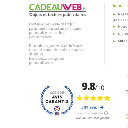
Informat
Nos t
personnal
Cadeauweb est le site de l'objet
Notre
publicitaire et du cadeau d'entreprise
personnalisé avec un logo.
Nos dé
Nos points forts :
Suivi
De nombreux goodies Made in France
Un grand nombre de produits uniques et
de qualité
Des cadeaux écologiques
personnalisables