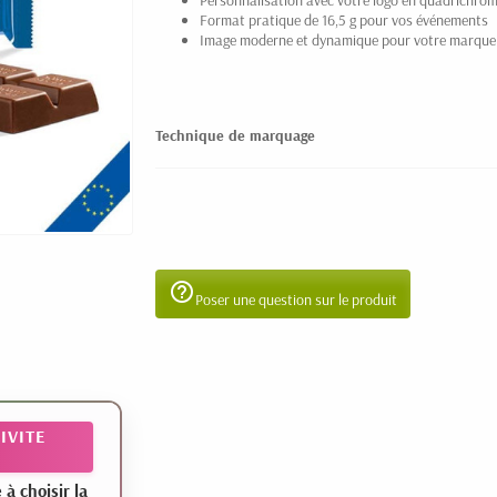
Personnalisation avec votre logo en quadrichrom
Format pratique de 16,5 g pour vos événements
Image moderne et dynamique pour votre marque
Technique de marquage
help_outline
Poser une question sur le produit
IVITE
 choisir la