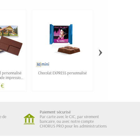
›
l personnalisé
Chocolat EXPRESS personnalisé
Calendrier de l'avent per
nde impression
Chocolats de marques
o
Kinder, Toblerone, Bo
 €
Paiement sécurisé
e de
Par carte avec le CIC, par virement
bancaire, ou avec notre compte
CHORUS PRO pour les administrations